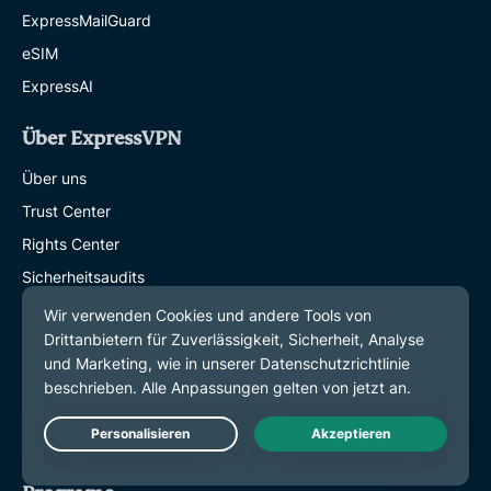
ExpressMailGuard
eSIM
ExpressAI
Über ExpressVPN
Über uns
Trust Center
Rights Center
Sicherheitsaudits
ExpressVPN-Erfahrungen
Unsere Experten
Presse
Careers
Karriere
Live Chat