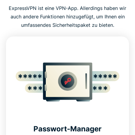
Beste VPN-Technologie für Ihren Datenschutz
ExpressVPN ist eine VPN-App. Allerdings haben wir
auch andere Funktionen hinzugefügt, um Ihnen ein
umfassendes Sicherheitspaket zu bieten.
Erhalten Sie mehr mit ExpressVPN
Ein VPN für alle Ihre Geräte
Verwenden Sie ExpressVPN auf Ihrem Router
Was die Leute über ExpressVPN sagen
Erhalten Sie diese Funktionen und mehr, 100 %
risikofrei
Core ExpressVPN privacy and security features
Passwort-Manager