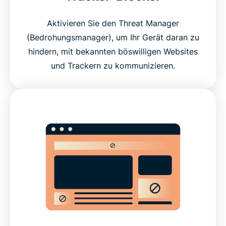
What features make a VPN trustworthy?
Aktivieren Sie den Threat Manager
(Bedrohungsmanager), um Ihr Gerät daran zu
ExpressVPN features vs. free VPN features
hindern, mit bekannten böswilligen Websites
und Trackern zu kommunizieren.
Devices and app coverage
Payments, trials, and guarantees
What people are saying about ExpressVPN
FAQs about VPN features