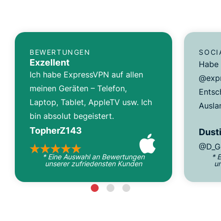
BEWERTUNGEN
SOCI
Exzellent
Habe 
Ich habe ExpressVPN auf allen
@expr
meinen Geräten – Telefon,
Entsc
Laptop, Tablet, AppleTV usw. Ich
Ausla
bin absolut begeistert.
TopherZ143
Dusti
@D_G
* Eine Auswahl an Bewertungen
* 
unserer zufriedensten Kunden
u