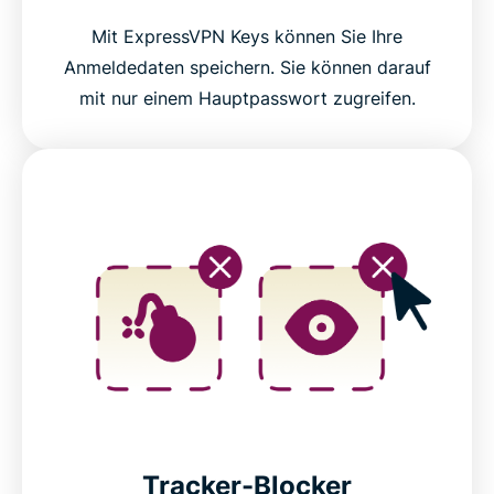
ExpressVPN features for high-performance
Mit ExpressVPN Keys können Sie Ihre
connections
Anmeldedaten speichern. Sie können darauf
mit nur einem Hauptpasswort zugreifen.
Network-level protection and filtering features
Secure your passwords with ExpressKeys
Keep your AI chats confidential with ExpressAI
Protect your email with ExpressMailGuard
Identity Defender (U.S. subscriptions only)
Automate your VPN with ExpressVPN’s MCP server
Tracker-Blocker