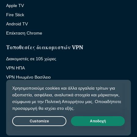
Apple TV
Fire Stick
Android TV
Επέκταση Chrome
Τοποθεσίες διακομιστών VPN
Διακομιστές σε 105 χώρες
VPN ΗΠΑ
VPN Ηνωμένο Βασίλειο
VPN Καναδάς
VPN Αυστραλία
Χαρακτηριστικά
Εξερεύνηση συνόλου χαρακτηριστικών
Live Chat
Δοκιμή VPN χωρίς ρίσκο