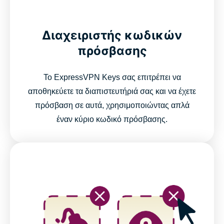
ExpressVPN features for high-performance
Διαχειριστής κωδικών
connections
πρόσβασης
Network-level protection and filtering features
Το ExpressVPN Keys σας επιτρέπει να
αποθηκεύετε τα διαπιστευτήριά σας και να έχετε
Secure your passwords with ExpressKeys
πρόσβαση σε αυτά, χρησιμοποιώντας απλά
έναν κύριο κωδικό πρόσβασης.
Keep your AI chats confidential with ExpressAI
Protect your email with ExpressMailGuard
Identity Defender (U.S. subscriptions only)