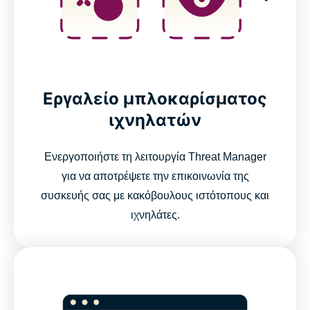
Automate your VPN with ExpressVPN’s MCP server
What features make a VPN trustworthy?
ExpressVPN features vs. free VPN features
Εργαλείο μπλοκαρίσματος
ιχνηλατών
Devices and app coverage
Ενεργοποιήστε τη λειτουργία Threat Manager
Payments, trials, and guarantees
για να αποτρέψετε την επικοινωνία της
συσκευής σας με κακόβουλους ιστότοπους και
What people are saying about ExpressVPN
ιχνηλάτες.
FAQs about VPN features