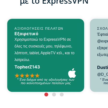
με το ExpressVPN
ΑΞΙΟΛΟΓΉΣΕΙΣ ΠΕΛΑΤΏΝ
ΣΧΌΛ
Εξαιρετικό
Έφτια
Χρησιμοποιώ το ExpressVPN σε
@expr
όλες τις συσκευές μου, τηλέφωνο,
εξαιρε
λάπτοπ, tablet, AppleTV κτλ., και το
εξωτερ
λατρεύω.
TopherZ143
Dusti
@D_G
* Ένα δείγμα από τις αξιολογήσεις των
* Ένα
πιο ικανοποιημένων πελατών μας
πι