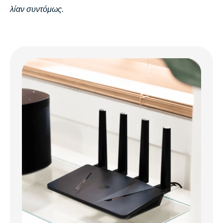
λίαν συντόμως.