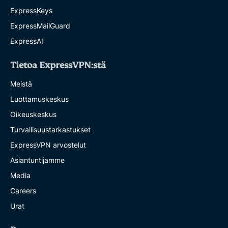
ExpressKeys
ExpressMailGuard
ExpressAI
Tietoa ExpressVPN:stä
Meistä
Luottamuskeskus
Oikeuskeskus
Turvallisuustarkastukset
ExpressVPN arvostelut
Asiantuntijamme
Media
Careers
Urat