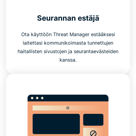
What features make a VPN trustworthy?
Seurannan estäjä
ExpressVPN features vs. free VPN features
Ota käyttöön Threat Manager estääksesi
laitettasi kommunikoimasta tunnettujen
Devices and app coverage
haitallisten sivustojen ja seurantaevästeiden
kanssa.
Payments, trials, and guarantees
What people are saying about ExpressVPN
FAQs about VPN features