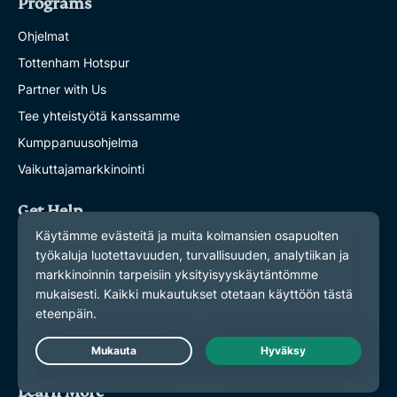
Programs
Ohjelmat
Tottenham Hotspur
Partner with Us
Tee yhteistyötä kanssamme
Kumppanuusohjelma
Vaikuttajamarkkinointi
Get Help
Hanki tukea
VPN Setup Tutorials
Ohjeet VPN:n asentamiseen
Usein kysyttyä
Osta VPN
Live Chat
Learn More