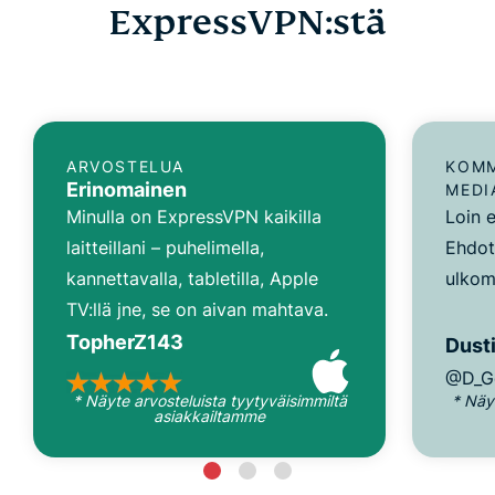
ExpressVPN:stä
ARVOSTELUA
KOMM
Erinomainen
MEDI
Minulla on ExpressVPN kaikilla
Loin e
laitteillani – puhelimella,
Ehdot
kannettavalla, tabletilla, Apple
ulkom
TV:llä jne, se on aivan mahtava.
TopherZ143
Dusti
@D_G
* Näyte arvosteluista tyytyväisimmiltä
* Näy
asiakkailtamme