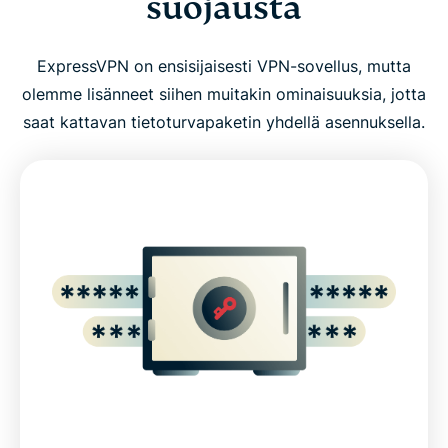
suojausta
Paras VPN-teknologia yksityisyyden suojaamiseen
ExpressVPN on ensisijaisesti VPN-sovellus, mutta
ExpressVPN:ltä saat enemmän
olemme lisänneet siihen muitakin ominaisuuksia, jotta
saat kattavan tietoturvapaketin yhdellä asennuksella.
VPN kaikille laitteillesi
Käytä ExpressVPN:ää reitittimelläsi
Mitä ihmiset sanovat ExpressVPN:stä
Hanki nämä ominaisuudet ja paljon muuta, täysin
ilman riskiä
Core ExpressVPN privacy and security features