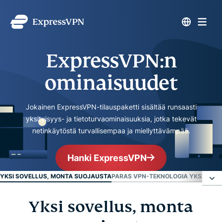
ExpressVPN:n
ominaisuudet
Jokainen ExpressVPN-tilauspaketti sisältää runsaasti
yksityisyys- ja tietoturvaominaisuuksia, jotka tekevät
netinkäytöstä turvallisempaa ja miellyttävämpää.
Hanki ExpressVPN
YKSI SOVELLUS, MONTA SUOJAUSTA
PARAS VPN-TEKNOLOGIA YKSITYIS
Yksi sovellus, monta
Yksi sovellus, monta suojausta