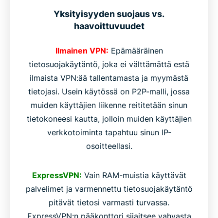
Yksityisyyden suojaus vs.
haavoittuvuudet
Ilmainen VPN:
Epämääräinen
tietosuojakäytäntö, joka ei välttämättä estä
ilmaista VPN:ää tallentamasta ja myymästä
tietojasi. Usein käytössä on P2P-malli, jossa
muiden käyttäjien liikenne reititetään sinun
tietokoneesi kautta, jolloin muiden käyttäjien
verkkotoiminta tapahtuu sinun IP-
osoitteellasi.
ExpressVPN:
Vain RAM-muistia käyttävät
palvelimet ja varmennettu tietosuojakäytäntö
pitävät tietosi varmasti turvassa.
ExpressVPN:n pääkonttori sijaitsee vahvasta