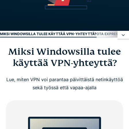
MIKSI WINDOWSILLA TULEE KÄYTTÄÄ VPN-YHTEYTTÄ?
OTA EXPRESSVPN 
Miksi Windowsilla tulee
Miksi Windowsilla tulee käyttää VPN-yhteyttä?
käyttää VPN-yhteyttä?
Ota ExpressVPN käyttöön Windowsilla 3 vaiheessa
Lue, miten VPN voi parantaa päivittäistä netinkäyttöä
Video-opas: Asenna ExpressVPN Windowsille
sekä työssä että vapaa-ajalla
Miksi valita ExpressVPN Windowsille
ExpressVPN:n yhteensopivuus Windowsille