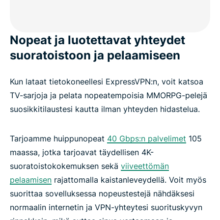
Nopeat ja luotettavat yhteydet
suoratoistoon ja pelaamiseen
Kun lataat tietokoneellesi ExpressVPN:n, voit katsoa
TV-sarjoja ja pelata nopeatempoisia MMORPG-pelejä
suosikkitilaustesi kautta ilman yhteyden hidastelua.
Tarjoamme huippunopeat
40 Gbps:n palvelimet
105
maassa, jotka tarjoavat täydellisen 4K-
suoratoistokokemuksen sekä
viiveettömän
pelaamisen
rajattomalla kaistanleveydellä. Voit myös
suorittaa sovelluksessa nopeustestejä nähdäksesi
normaalin internetin ja VPN-yhteytesi suorituskyvyn