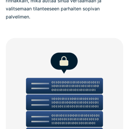
rinnakkain, mikä auttaa sinua vertaamaan ja
valitsemaan tilanteeseen parhaiten sopivan
palvelimen.