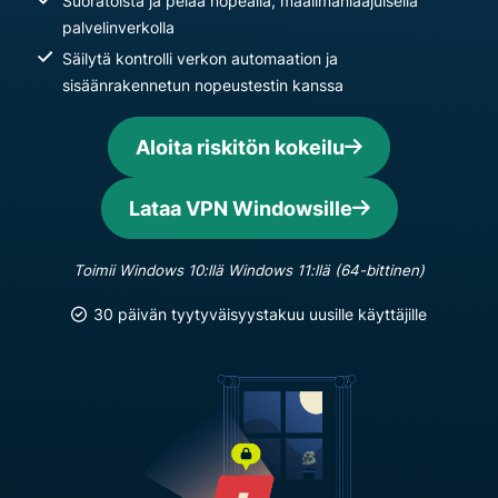
Suoratoista ja pelaa nopealla, maailmanlaajuisella
palvelinverkolla
Säilytä kontrolli verkon automaation ja
sisäänrakennetun nopeustestin kanssa
Aloita riskitön kokeilu
Lataa VPN Windowsille
Toimii Windows 10:llä Windows 11:llä (64-bittinen)
30 päivän tyytyväisyystakuu uusille käyttäjille