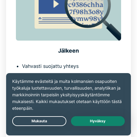
Jälkeen
Vahvasti suojattu yhteys
Korkeatasoinen yksityisyys Windowsilla
selatessa
Käytä kotimaan sisältöjä turvallisesti
matkustaessasi
Parempi suoja Windowsille kohdistettuja
verkkouhkia vastaan
Live Chat
Turvallinen, vahva ja itsevarma olo