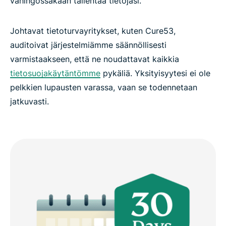
vahingossakaan tallentaa tietojasi.
Johtavat tietoturvayritykset, kuten Cure53,
auditoivat järjestelmiämme säännöllisesti
varmistaakseen, että ne noudattavat kaikkia
tietosuojakäytäntömme
pykäliä. Yksityisyytesi ei ole
pelkkien lupausten varassa, vaan se todennetaan
jatkuvasti.