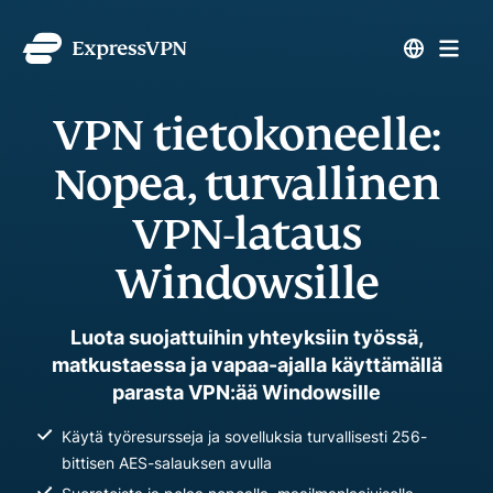
VPN tietokoneelle:
Nopea, turvallinen
VPN-lataus
Windowsille
Luota suojattuihin yhteyksiin työssä,
matkustaessa ja vapaa-ajalla käyttämällä
parasta VPN:ää Windowsille
Käytä työresursseja ja sovelluksia turvallisesti 256-
bittisen AES-salauksen avulla