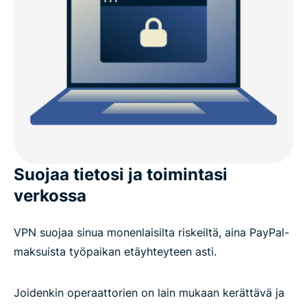
ExpressVPN vs. ilmaiset VPN:t
Miksi Windowsilla tarvitaan VPN:ää?
ExpressVPN:n edistyneet ominaisuudet
Windowsille
Mitä ihmiset sanovat ExpressVPN:stä
Suojaa tietosi ja toimintasi
verkossa
UKK: VPN Windows-tietokoneelle
VPN suojaa sinua monenlaisilta riskeiltä, aina PayPal-
Kokeile ExpressVPN:ää ilman riskiä
maksuista työpaikan etäyhteyteen asti.
Joidenkin operaattorien on lain mukaan kerättävä ja