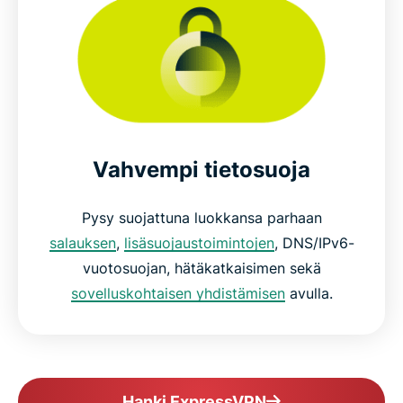
Vahvempi tietosuoja
Pysy suojattuna luokkansa parhaan
salauksen
,
lisäsuojaustoimintojen
, DNS/IPv6-
vuotosuojan, hätäkatkaisimen sekä
sovelluskohtaisen yhdistämisen
avulla.
Hanki ExpressVPN