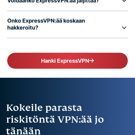
Voidaanko ExpressVPN:ää jäljittää?
Onko ExpressVPN:ää koskaan
hakkeroitu?
Hanki ExpressVPN
Kokeile parasta
riskitöntä VPN:ää jo
tänään