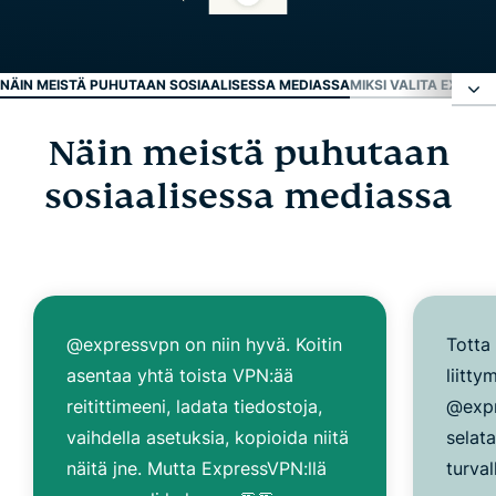
NÄIN MEISTÄ PUHUTAAN SOSIAALISESSA MEDIASSA
MIKSI VALITA EXPRE
Näin meistä puhutaan
Näin meistä puhutaan sosiaalisessa mediassa
sosiaalisessa mediassa
Miksi valita ExpressVPN?
ExpressVPN: UKK
@expressvpn on niin hyvä. Koitin
Totta 
Kokeile parasta riskitöntä VPN:ää jo tänään
asentaa yhtä toista VPN:ää
liitt
reitittimeeni, ladata tiedostoja,
@expr
vaihdella asetuksia, kopioida niitä
selata
näitä jne. Mutta ExpressVPN:llä
turval