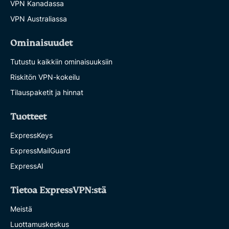
VPN Kanadassa
VPN Australiassa
Ominaisuudet
Tutustu kaikkiin ominaisuuksiin
Riskitön VPN-kokeilu
Tilauspaketit ja hinnat
Tuotteet
ExpressKeys
ExpressMailGuard
ExpressAI
Tietoa ExpressVPN:stä
Meistä
Luottamuskeskus