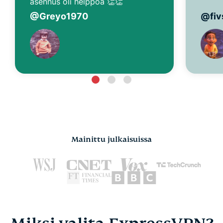
asennus oli helppoa 👏👏
@Greyo1970
@fiv
Mainittu julkaisuissa