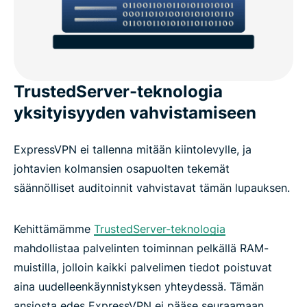
TrustedServer-teknologia
yksityisyyden vahvistamiseen
ExpressVPN ei tallenna mitään kiintolevylle, ja
johtavien kolmansien osapuolten tekemät
säännölliset auditoinnit vahvistavat tämän lupauksen.
Kehittämämme
TrustedServer-teknologia
mahdollistaa palvelinten toiminnan pelkällä RAM-
muistilla, jolloin kaikki palvelimen tiedot poistuvat
aina uudelleenkäynnistyksen yhteydessä. Tämän
ansiosta edes ExpressVPN ei pääse seuraamaan