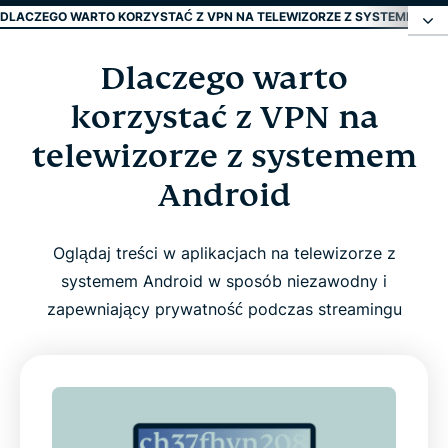
DLACZEGO WARTO KORZYSTAĆ Z VPN NA TELEWIZORZE Z SYSTEMEM AN
Dlaczego warto
Dlaczego warto korzystać z VPN na telewizorze z
systemem Android
korzystać z VPN na
telewizorze z systemem
Jak skonfigurować ExpressVPN na Android TV w
Android
trzech prostych krokach
Na co zwrócić uwagę przy wyborze VPN dla
Oglądaj treści w aplikacjach na telewizorze z
Android TV
systemem Android w sposób niezawodny i
zapewniający prywatność podczas streamingu
Najważniejsze funkcje ExpressVPN dla Android TV
Technologia TrustedServer dla większej
prywatności