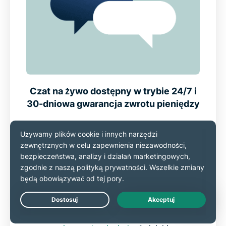
Czat na żywo dostępny w trybie 24/7 i
30-dniowa gwarancja zwrotu pieniędzy
ExpressVPN oferuje
szybką pomoc
techniczną
poprzez wielojęzyczny czat na
żywo i e-mail, dostępne przez całą dobę.
Prawdziwi eksperci są gotowi pomóc w
konfiguracji Android TV lub odpowiedzieć na
pytania dotyczące streamingu. Każda nowa
Live Chat
subskrypcja jest objęta
30-dniową