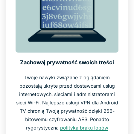
Globalna sieć stworzona z myślą o szybkości i
niezawodności
Działa na urządzeniach z systemem Android TV
oraz innych
Zachowaj prywatność swoich treści
Dlaczego warto wybrać ExpressVPN zamiast
innych usług VPN
Twoje nawyki związane z oglądaniem
pozostają ukryte przed dostawcami usług
Co ludzie mówią o ExpressVPN
internetowych, sieciami i administratorami
sieci Wi-Fi. Najlepsze usługi VPN dla Android
Często zadawane pytania
TV chronią Twoją prywatność dzięki 256-
bitowemu szyfrowaniu AES. Ponadto
rygorystyczna
polityka braku logów
Wypróbuj ExpressVPN już dziś na swoim Android