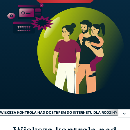
WIĘKSZA KONTROLA NAD DOSTĘPEM DO INTERNETU DLA RODZINY
JAK W
Większa kontrola nad dostępem do Internetu dla