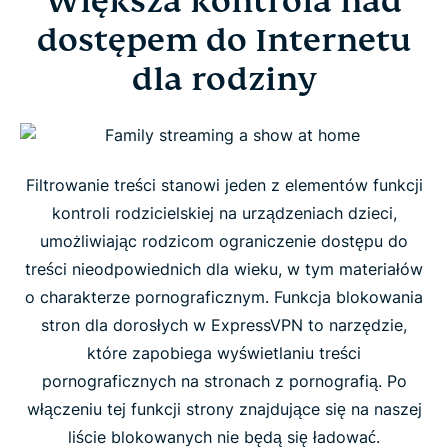
Większa kontrola nad
rodziny
dostępem do Internetu
dla rodziny
Jak włączyć i wyłączyć blokadę treści dla
dorosłych
Jak działa funkcja blokowania stron dla dorosłych
Filtrowanie treści stanowi jeden z elementów funkcji
w ExpressVPN?
kontroli rodzicielskiej na urządzeniach dzieci,
umożliwiając rodzicom ograniczenie dostępu do
Najczęściej zadawane pytania
treści nieodpowiednich dla wieku, w tym materiałów
o charakterze pornograficznym. Funkcja blokowania
stron dla dorosłych w ExpressVPN to narzędzie,
które zapobiega wyświetlaniu treści
pornograficznych na stronach z pornografią. Po
włączeniu tej funkcji strony znajdujące się na naszej
liście blokowanych nie będą się ładować.