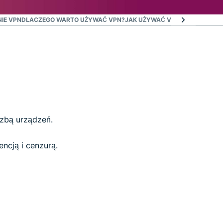
IE VPN
DLACZEGO WARTO UŻYWAĆ VPN?
JAK UŻYWAĆ VPN BEZ RYZYKA
czbą urządzeń.
ncją i cenzurą.