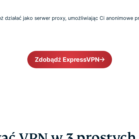
 działać jako serwer proxy, umożliwiając Ci anonimowe pr
Zdobądź ExpressVPN
ać VPN w 3 prostych