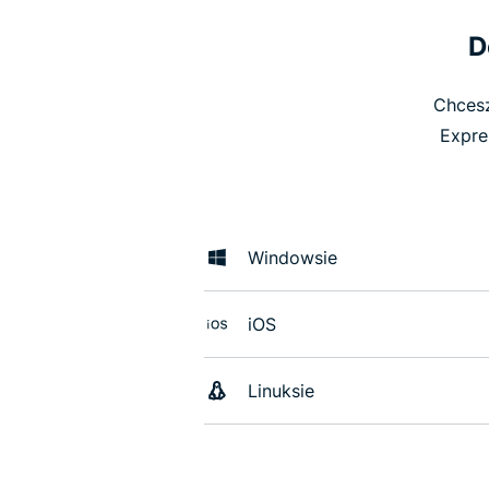
D
Chcesz
Expre
Windowsie
iOS
Linuksie