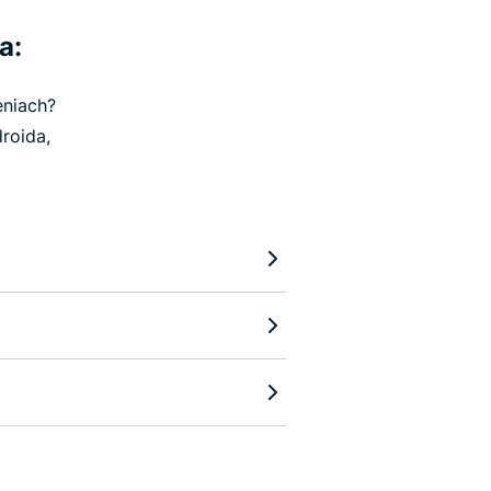
a:
eniach?
roida,