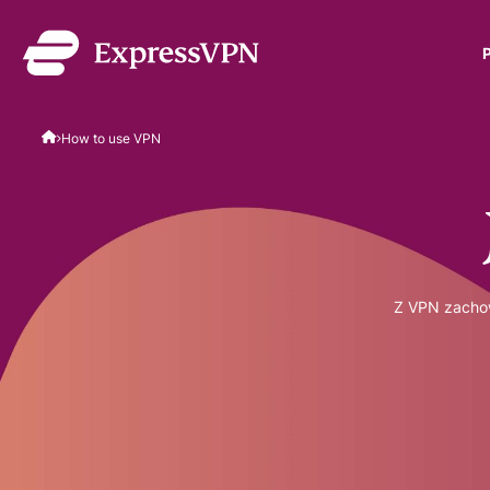
ExpressVPN for Teams
How to use VPN
bezpieczna ochrona VPN
się zespołów. Łatwe wdr
obsługa, skalowalność.
Z VPN zachow