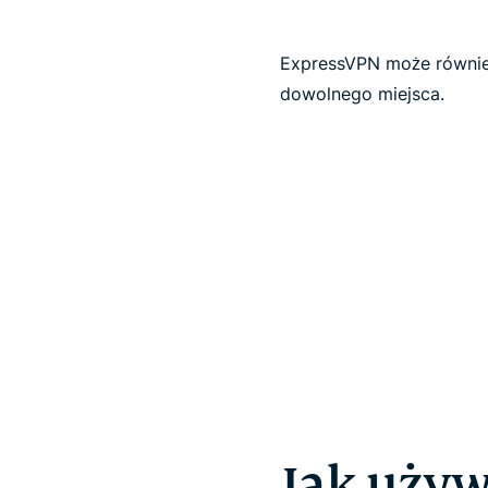
ExpressVPN może również
dowolnego miejsca.
Jak używ