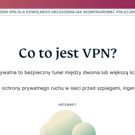
zapewniająca
inteligencję
EDEN VPN DLA DOWOLNEGO URZĄDZENIA
JAK SKONFIGUROWAĆ POŁĄCZEN
opartą na
prywatności.
Identity
Defender
Potężny
Co to jest VPN?
zestaw
narzędzi do
ochrony
tożsamości,
prywatna to bezpieczny tunel między dwoma lub większą li
monitorowania
i usuwania
ochrony prywatnego ruchu w sieci przed szpiegami, ingere
danych