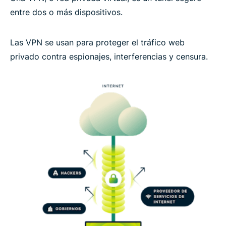
entre dos o más dispositivos.
Una VPN para cualquier dispositivo
Las VPN se usan para proteger el tráfico web
privado contra espionajes, interferencias y censura.
Cómo configurar una conexión VPN
¿Por qué usar una VPN?
Cómo usar una VPN sin compromiso