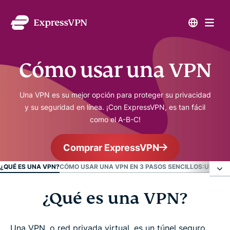
Cómo usar una VPN
Una VPN es su mejor opción para proteger su privacidad
y su seguridad en línea. ¡Con ExpressVPN, es tan fácil
como el A-B-C!
Comprar ExpressVPN
¿QUÉ ES UNA VPN?
CÓMO USAR UNA VPN EN 3 PASOS SENCILLOS:
UNA VP
¿Qué es una VPN?
¿Qué es una VPN?
Cómo usar una VPN en 3 pasos sencillos:
Una VPN, o red privada virtual, es un túnel seguro