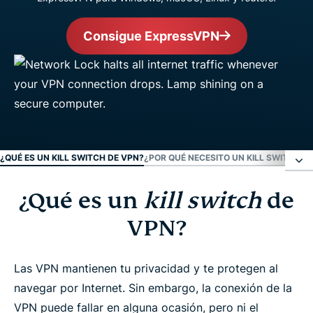
Consigue ExpressVPN
¿QUÉ ES UN KILL SWITCH DE VPN?
¿POR QUÉ NECESITO UN KILL SWITCH D
¿Qué es un
kill switch
de
¿Qué es un kill switch de VPN?
VPN?
¿Por qué necesito un kill switch de VPN?
Las VPN mantienen tu privacidad y te protegen al
Cómo funciona Network Lock
navegar por Internet. Sin embargo, la conexión de la
VPN puede fallar en alguna ocasión, pero ni el