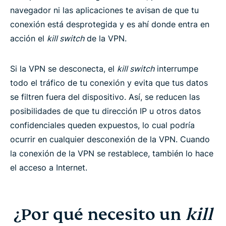
¿Cuándo se activa el kill switch de la VPN?
navegador ni las aplicaciones te avisan de que tu
conexión está desprotegida y es ahí donde entra en
acción el
kill switch
de la VPN.
¿Network Lock es automático?
Si la VPN se desconecta, el
kill switch
interrumpe
Apps de ExpressVPN con Network Lock
todo el tráfico de tu conexión y evita que tus datos
se filtren fuera del dispositivo. Así, se reducen las
Preguntas frecuentes
posibilidades de que tu dirección IP u otros datos
confidenciales queden expuestos, lo cual podría
Consigue el mejor kill switch de VPN y protégete
ocurrir en cualquier desconexión de la VPN. Cuando
la conexión de la VPN se restablece, también lo hace
el acceso a Internet.
¿Por qué necesito un
kill