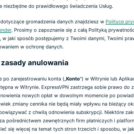
śle niezbędne do prawidłowego świadczenia Usług.
 dotyczące gromadzenia danych znajdziesz w
Polityce pr
ender
. Prosimy o zapoznanie się z całą Polityką prywatności
, w jaki sposób postępujemy z Twoimi danymi, Twoimi pra
owaniem w ochronę danych.
i zasady anulowania
 po zarejestrowaniu konta („
Konto
") w Witrynie lub Aplika
ostępna w Witrynie. ExpressVPN zastrzega sobie prawo do 
tanowienia nowych opłat w dowolnym momencie po powiad
wiek zmiany cennika nie będą miały wpływu na bieżący okr
bowiązywać z chwilą odnowienia subskrypcji. Niektóre zak
a pośrednictwem zewnętrznych firm płatniczych i platform 
eć się więcej na temat tych stron trzecich i sposobu, w ja