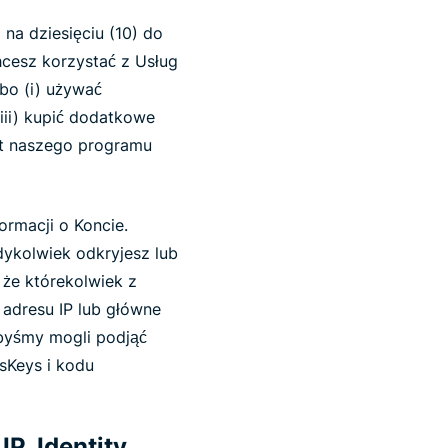
na dziesięciu (10) do
hcesz korzystać z Usług
bo (i) używać
iii) kupić dodatkowe
mat naszego programu
rmacji o Koncie.
dykolwiek odkryjesz lub
 że którekolwiek z
 adresu IP lub główne
byśmy mogli podjąć
sKeys i kodu
P, Identity