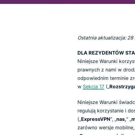
Ostatnia aktualizacja: 28
DLA REZYDENTÓW ST
Niniejsze Warunki korzys
prawnych z nami w dro
odpowiednim terminie zr
w
Sekcja 17
(„
Rozstrzyga
Niniejsze Warunki świadc
regulują korzystanie i d
(„
ExpressVPN
", „
nas,
" „
m
zarówno wersje mobilne, j