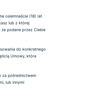
e osiemnaście (18) lat
asz lub z której
z że podane przez Ciebie
tosowania do konkretnego
częścią Umowy, która
ch za pośrednictwem
i, lub innymi