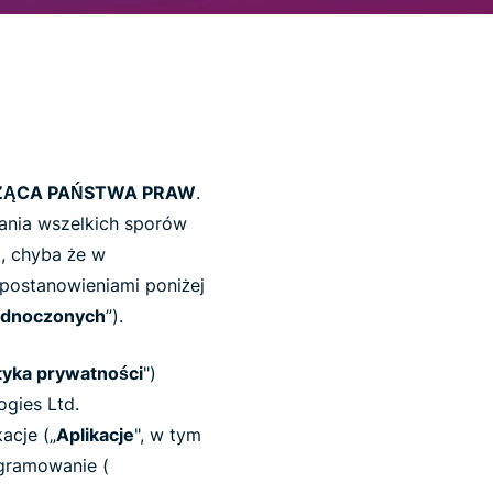
ZĄCA PAŃSTWA PRAW
.
gania wszelkich sporów
m
, chyba że w
postanowieniami poniżej
jednoczonych
”).
ityka prywatności
")
ogies Ltd.
kacje („
Aplikacje
", w tym
ogramowanie (