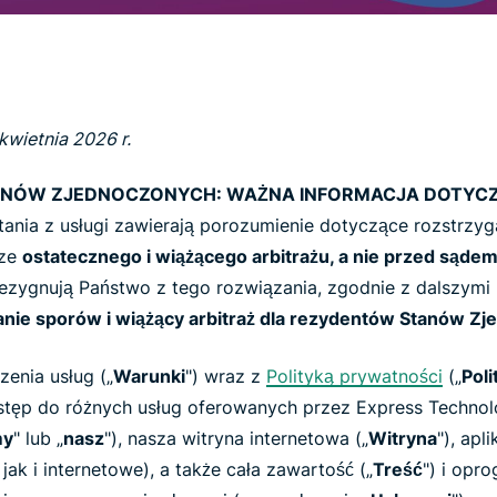
zapewniająca
inteligencję
opartą na
prywatności.
Identity
Defender
 kwietnia 2026 r.
Potężny
zestaw
ANÓW ZJEDNOCZONYCH: WAŻNA INFORMACJA DOTYC
narzędzi do
tania z usługi zawierają porozumienie dotyczące rozstrzy
ochrony
dze
ostatecznego i wiążącego arbitrażu, a nie przed sąde
tożsamości,
monitorowania
ezygnują Państwo z tego rozwiązania, zgodnie z dalszymi 
i usuwania
nie sporów i wiążący arbitraż dla rezydentów Stanów Z
danych
zenia usług („
Warunki
") wraz z
Polityką prywatności
(„
Pol
ostęp do różnych usług oferowanych przez Express Technol
y
" lub „
nasz
"), nasza witryna internetowa („
Witryna
"), apli
ak i internetowe), a także cała zawartość („
Treść
") i opr