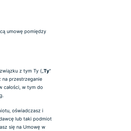
żącą umowę pomiędzy
 związku z tym Ty („
Ty
"
z na przestrzeganie
w całości, w tym do
g.
iotu, oświadczasz i
dawcę lub taki podmiot
dzasz się na Umowę w