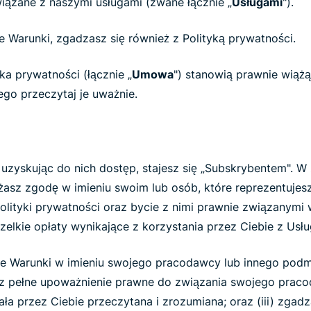
wiązane z naszymi usługami (zwane łącznie „
Usługami
").
ze Warunki, zgadzasz się również z Polityką prywatności.
yka prywatności (łącznie „
Umowa
") stanowią prawnie wią
go przeczytaj je uważnie.
b uzyskując do nich dostęp, stajesz się „Subskrybentem". W
żasz zgodę w imieniu swoim lub osób, które reprezentujes
olityki prywatności oraz bycie z nimi prawnie związanymi 
elkie opłaty wynikające z korzystania przez Ciebie z Usłu
sze Warunki w imieniu swojego pracodawcy lub innego podm
asz pełne upoważnienie prawne do związania swojego praco
ła przez Ciebie przeczytana i zrozumiana; oraz (iii) zga