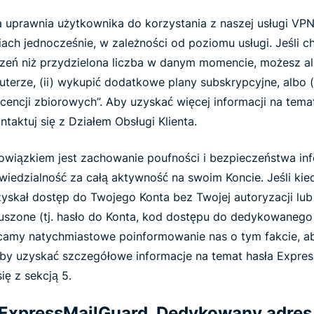
 uprawnia użytkownika do korzystania z naszej usługi VPN 
iach jednocześnie, w zależności od poziomu usługi. Jeśli c
ądzeń niż przydzielona liczba w danym momencie, możesz al
erze, (ii) wykupić dodatkowe plany subskrypcyjne, albo (
licencji zbiorowych”. Aby uzyskać więcej informacji na te
ontaktuj się z Działem Obsługi Klienta.
wiązkiem jest zachowanie poufności i bezpieczeństwa info
iedzialność za całą aktywność na swoim Koncie. Jeśli kie
yskał dostęp do Twojego Konta bez Twojej autoryzacji lub
ruszone (tj. hasło do Konta, kod dostępu do dedykowanego
ecamy natychmiastowe poinformowanie nas o tym fakcie, a
Aby uzyskać szczegółowe informacje na temat hasła Expres
ię z sekcją 5.
 ExpressMailGuard, Dedykowany adres I