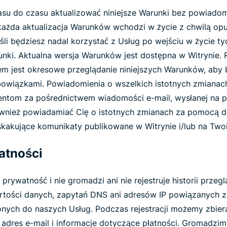
u do czasu aktualizować niniejsze Warunki bez powiadomie
 każda aktualizacja Warunków wchodzi w życie z chwilą op
li będziesz nadal korzystać z Usług po wejściu w życie t
nki. Aktualna wersja Warunków jest dostępna w Witrynie.
em jest okresowe przeglądanie niniejszych Warunków, aby 
bowiązkami. Powiadomienia o wszelkich istotnych zmiana
ntom za pośrednictwem wiadomości e-mail, wysłanej na p
ównież powiadamiać Cię o istotnych zmianach za pomocą 
skakujące komunikaty publikowane w Witrynie i/lub na Two
watności
rywatność i nie gromadzi ani nie rejestruje historii przegl
rtości danych, zapytań DNS ani adresów IP powiązanych 
nych do naszych Usług. Podczas rejestracji możemy zbie
o, adres e-mail i informacje dotyczące płatności. Gromadzim