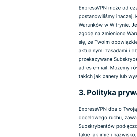
ExpressVPN może od czas
postanowiliśmy inaczej,
Warunków w Witrynie. Jeś
zgodę na zmienione Waru
się, że Twoim obowiązki
aktualnymi zasadami i o
przekazywane Subskrybe
adres e-mail. Możemy r
takich jak banery lub wy
3. Polityka pry
ExpressVPN dba o Twoją p
docelowego ruchu, zawa
Subskrybentów podłączo
takie jak imię i nazwisk