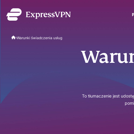
ExpressVPN for Teams
Warunki świadczenia usług
bezpieczna ochrona VPN
się zespołów. Łatwe wdr
Warun
obsługa, skalowalność.
To tłumaczenie jest udost
pomi