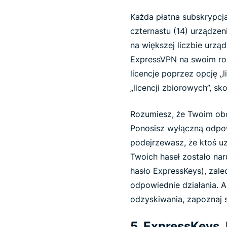
Każda płatna subskrypcja
czternastu (14) urządzen
na większej liczbie urz
ExpressVPN na swoim rout
licencje poprzez opcję „
„licencji zbiorowych”, sk
Rozumiesz, że Twoim obo
Ponosisz wyłączną odpow
podejrzewasz, że ktoś uz
Twoich haseł zostało na
hasło ExpressKeys), zal
odpowiednie działania. 
odzyskiwania, zapoznaj s
5. ExpressKeys,