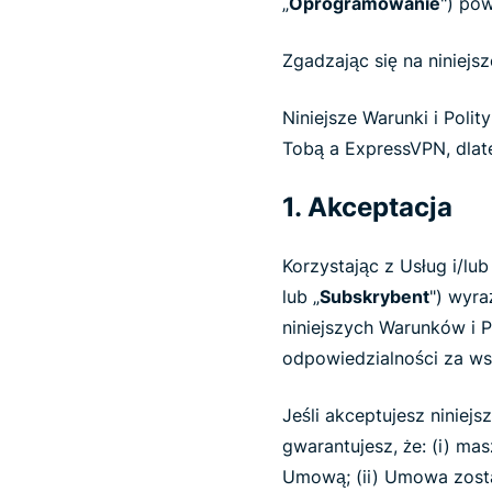
„
Oprogramowanie
") po
Zgadzając się na niniejs
Niniejsze Warunki i Polit
Tobą a ExpressVPN, dlate
1. Akceptacja
Korzystając z Usług i/lu
lub „
Subskrybent
") wyra
niniejszych Warunków i P
odpowiedzialności za wsz
Jeśli akceptujesz niniej
gwarantujesz, że: (i) m
Umową; (ii) Umowa zosta