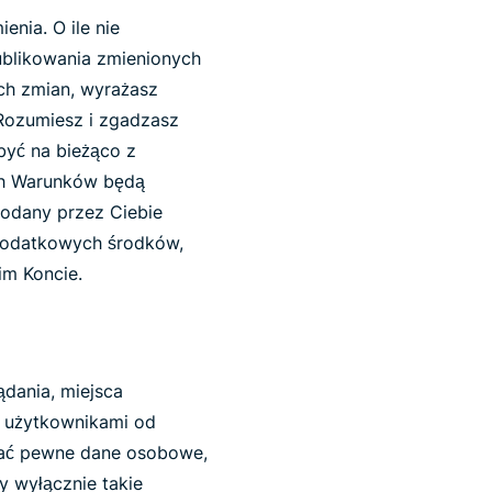
nia. O ile nie
ublikowania zmienionych
ych zmian, wyrażasz
 Rozumiesz i zgadzasz
być na bieżąco z
ch Warunków będą
odany przez Ciebie
dodatkowych środków,
im Koncie.
ądania, miejsca
z użytkownikami od
rać pewne dane osobowe,
y wyłącznie takie