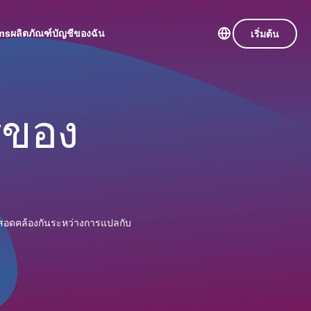
ms
ผลิตภัณฑ์
บัญชีของฉัน
เริ่มต้น
เซิร์ฟเวอร์ใน 105 ประเทศ
Intego
านขั้นเริ่มต้น
VPN ความเร็วสูง
รของ
โปรแกรม
VPN สำหรับเล่นเกม
y.com
แอนตี้ไวรัส
หัสของ VPN
สำรวจดูคุณสมบัติทั้งหมด
ไฟร์วอลล์
และเครื่องมือ
ยวใช้
สำหรับ
น็ตได้
macOS ที่
ดใน
ชีจะมอบการเข้าถึงชุดเครื่องมือความเป็นส่วนตัว
เคยได้รับ
ุดหมาย
่สอดคล้องกันระหว่างการแปลกับ
พิ่มขึ้นอย่างต่อเนื่องซึ่งสามารถใช้งานร่วมกันได้
รางวัลมา
ง
แล้วและอีก
ชีวิตดิจิทัลของคุณ
มากมาย