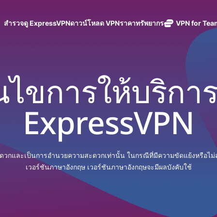
สำรวจดู ExpressVPN
ดาวน์โหลด VPN
ราคา
ทรัพยากร
VPN for Tea
ExpressVPN
VPN ความเร็ว
รับการการป้องกันจาก
ExpressMailGuard
สูงระดับชั้นนำ
นโยบายการไม่บันทึกข้อมูล
Windows
VPN คืออะไร?
ใหม่
ับทีมที่กำลังเติบโต
บริการ email relay
ของ
ใช้ได้บนหลายอุปกรณ์
MacOS
VPN สำหรับผู้ใช้ง
ใหม่
ย ถูกสร้างมาให้ขยาย
่อนไขการให้บริกา
แบบส่วนตัวสำหรับ
อุตสาหกรรมซึ่ง
เข้าถึงบริการออนไลน์อย่างปลอดภัย
Linux
วิธีใช้งาน VPN
ใหม่
ปกป้องกล่องข้อความ
มีเซิร์ฟเวอร์ที่
holida
รับประกันคืนเงินภายใน 30 วัน
อธิบายการเข้าร
ขาเข้าและตัวตนของ
ปลอดภัยตั้งอยู่
eSIM
ExpressVPN
เกี่ยวกับ ExpressVPN
คุณ
ใน 105
eSIM เดี
ประเทศ
อินเทอร์เ
ExpressAI
ไม่จำกั
การสมัครสมาชิกหนึ่งบัญ
AI สำหรับผู้
150+ จ
ExpressKeys
สะดวกและเป็นการอำนวยความสะดวกเท่านั้น ในกรณีที่มีความขัดแย้งหรือไม
บริโภคราย
และความปลอดภัยที่มีการเ
ปลายทา
การจัดการรหัส
แรกที่ขับ
เวอร์ชันภาษาอังกฤษ เวอร์ชันภาษาอังกฤษจะมีผลบังคับใช้
อย่างราบรื่นเพื่อยกระดับ
ผ่านที่มีความ
เคลื่อนโดย
ปลอดภัย การ
confidential
ดูผลิตภัณฑ์ทั้งหมด
ยืนยันตัวตน
computing
หลายชั้น และ
สำหรับความ