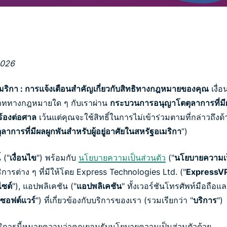
อื่น ๆ
อัจฉริยะที่
เน้นความ
เป็นส่วนตัว
Identity
Defender
ชุดเครื่องมือ
2026
ป้องกันและ
เฝ้าระวัง ID
เมริกา
:
การแจ้งเตือนสำคัญเกี่ยวกับสิทธิทางกฎหมายของคุณ
เงื่
ที่ทรงพลัง
พาททางกฎหมายใด ๆ กับเราผ่าน
กระบวนการอนุญาโตตุลาการที่ม
พร้อมเครื่อง
งร้องต่อศาล
เว้นแต่คุณจะใช้สิทธิ์ในการไม่เข้าร่วมตามที่กล่าวถึง
มือลบข้อมูล
การที่มีผลผูกพันสำหรับผู้อยู่อาศัยในสหรัฐอเมริกา
”)
 ("
เงื่อนไข
") พร้อมกับ
นโยบายความเป็นส่วนตัว
("
นโยบายความเป
การต่าง ๆ ที่มีให้โดย Express Technologies Ltd. ("
ExpressV
ไซต์
"), แอปพลิเคชัน ("
แอปพลิเคชัน
" ทั้งเวอร์ชันโทรศัพท์มือถือแล
ซอฟต์แวร์
") ที่เกี่ยวข้องกับบริการของเรา (รวมเรียกว่า "
บริการ
")
ริการนี้หมายความว่าคุณยอมรับนโยบายความเป็นส่วนตัวด้วย