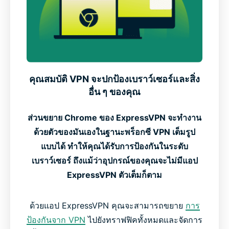
ดาวน์โหลด ExpressVPN บนทุกอุปกรณ์ของคุณ
ผ่านการตรวจสอบอย่างเป็นอิสระด้านความปลอดภัยและ
ความเป็นส่วนตัว
คุณสมบัติ VPN จะปกป้องเบราว์เซอร์และสิ่ง
อื่น ๆ ของคุณ
ตำแหน่งเซิร์ฟเวอร์ ExpressVPN ยอดนิยม
ส่วนขยาย Chrome ของ ExpressVPN จะทำงาน
ด้วยตัวของมันเองในฐานะพร็อกซี VPN เต็มรูป
ส่วนขยาย VPN Chrome ฟรี vs. พรีเมียม
แบบได้ ทำให้คุณได้รับการป้องกันในระดับ
เบราว์เซอร์ ถึงแม้ว่าอุปกรณ์ของคุณจะไม่มีแอป
คนอื่น ๆ พูดถึง ExpressVPN อย่างไรบ้าง
ExpressVPN ตัวเต็มก็ตาม
คำถามที่พบบ่อย : ส่วนขยาย Chrome ของ
ด้วยแอป ExpressVPN คุณจะสามารถขยาย
การ
ExpressVPN
ป้องกันจาก VPN
ไปยังทราฟฟิคทั้งหมดและจัดการ