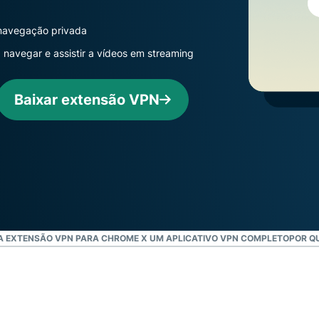
muito mais.
para
inteligência
 navegação privada
voltada à
privacidade.
a navegar e assistir a vídeos em streaming
Identity
Defender
Baixar extensão VPN
Poderosa suíte
de ferramentas
para proteção
de identidade,
monitoramento
e remoção de
dados.
 EXTENSÃO VPN PARA CHROME X UM APLICATIVO VPN COMPLETO
POR Q