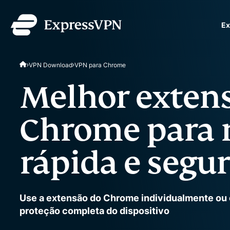
Ex
ExpressVPN for Teams
VPN Download
VPN para Chrome
rápida e segura para eq
Fácil de implementar, si
Melhor exten
projetada para escalar.
Chrome para 
rápida e segu
Use a extensão do Chrome individualmente ou 
proteção completa do dispositivo