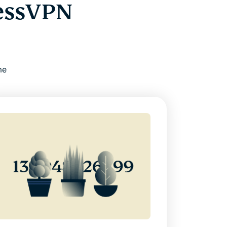
ressVPN
me