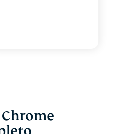
a Chrome
pleto