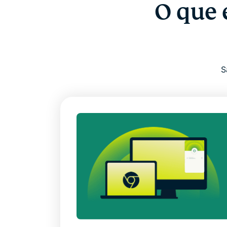
O que 
S