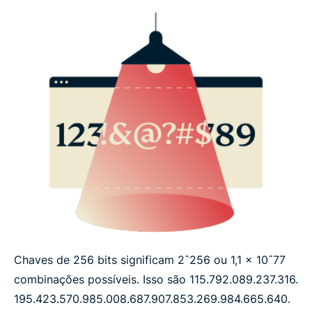
Chaves de 256 bits significam 2ˆ256 ou 1,1 x 10ˆ77
combinações possíveis. Isso são 115.​792.​089.​237.​316.​
195.​423.​570.​985.​008.​687.​907.​853.​269.​984.​665.​640.​