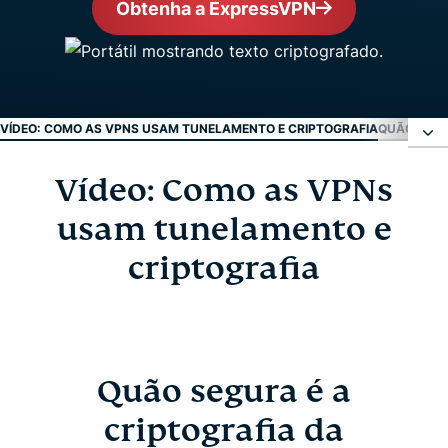
Obtenha a ExpressVPN
VÍDEO: COMO AS VPNS USAM TUNELAMENTO E CRIPTOGRAFIA
QUÃO SEGU
Vídeo: Como as VPNs
Vídeo: Como as VPNs usam tunelamento e
criptografia
usam tunelamento e
criptografia
Quão segura é a criptografia da ExpressVPN?
Protocolos de VPN: Lightway
Quão segura é a
Baixe a ExpressVPN em todos os seus dispositivos
criptografia da