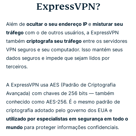
Perguntas frequentes
ExpressVPN?
Saiba mais sobre o uso de uma VPN
Além de
ocultar o seu endereço IP
e
misturar seu
tráfego
com o de outros usuários, a ExpressVPN
Pronto para testar a melhor VPN criptografada?
também
criptografa seu tráfego
entre os servidores
VPN seguros e seu computador. Isso mantém seus
dados seguros e impede que sejam lidos por
terceiros.
A ExpressVPN usa AES (Padrão de Criptografia
Avançada) com chaves de 256 bits — também
conhecido como AES-256. É o mesmo padrão de
criptografia adotado pelo governo dos EUA e
utilizado por especialistas em segurança em todo o
mundo
para proteger informações confidenciais.