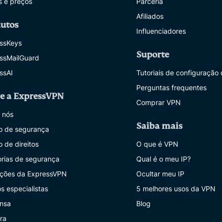
s e preços
Parceria
Afiliados
utos
Influenciadores
ssKeys
Suporte
ssMailGuard
ssAI
Tutoriais de configuração
Perguntas frequentes
e a ExpressVPN
Comprar VPN
 nós
Saiba mais
o de segurança
 de direitos
O que é VPN
orias de segurança
Qual é o meu IP?
ações da ExpressVPN
Ocultar meu IP
s especialistas
5 melhores usos da VPN
nsa
Blog
ra