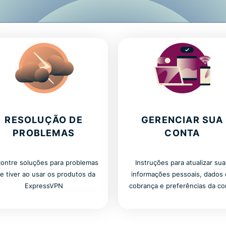
Centro
multi-factor
computing
de
authentication,
for privacy-
Suporte
and more.
led
ExpressVPN
intelligence.
Identity
Defender
Powerful
suite of ID
protection,
monitoring,
and data
RESOLUÇÃO DE
GERENCIAR SUA
removal tools
PROBLEMAS
CONTA
ontre soluções para problemas
Instruções para atualizar su
e tiver ao usar os produtos da
informações pessoais, dados
ExpressVPN
cobrança e preferências da co