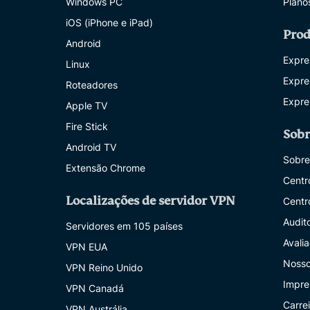
Windows PC
Plano
iOS (iPhone e iPad)
Prod
Android
Expre
Linux
Expre
Roteadores
Expre
Apple TV
Fire Stick
Sobr
Android TV
Sobre
Extensão Chrome
Centr
Localizações de servidor VPN
Centro
Audit
Servidores em 105 países
Avali
VPN EUA
Nosso
VPN Reino Unido
Impre
VPN Canadá
Carrei
VPN Austrália