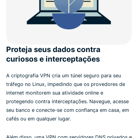
ExpressVPN para Linux: recursos avançados
O que as pessoas estão dizendo sobre a
ExpressVPN
Proteja seus dados contra
Perguntas frequentes
curiosos e interceptações
A criptografia VPN cria um túnel seguro para seu
tráfego no Linux, impedindo que os provedores de
internet monitorem sua atividade online e
protegendo contra interceptações. Navegue, acesse
seu banco e conecte-se com confiança em casa, em
cafés ou em qualquer lugar.
Além disso, uma VPN com servidores DNS privados e