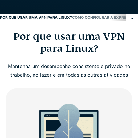
POR QUE USAR UMA VPN PARA LINUX?
COMO CONFIGURAR A EXPRESSVPN
Por que usar uma VPN
Por que usar uma VPN para Linux?
para Linux?
Como configurar a ExpressVPN no Linux
Mantenha um desempenho consistente e privado no
O que procurar em uma VPN para Linux
trabalho, no lazer e em todas as outras atividades
Por que escolher a ExpressVPN para Linux?
Novidades na v5.0 (Linux)
Compatibilidade com distribuições Linux