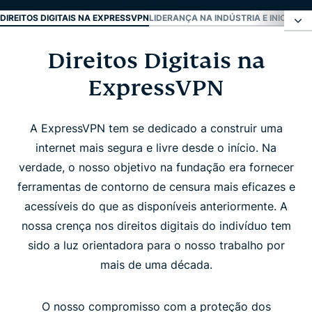
DIREITOS DIGITAIS NA EXPRESSVPN
LIDERANÇA NA INDÚSTRIA E INICIATIV
Direitos Digitais na
Direitos Digitais na ExpressVPN
ExpressVPN
Liderança na Indústria e Iniciativas de Direitos
A ExpressVPN tem se dedicado a construir uma
Apoio a ativistas e jornalistas
internet mais segura e livre desde o início. Na
verdade, o nosso objetivo na fundação era fornecer
Recursos
ferramentas de contorno de censura mais eficazes e
acessíveis do que as disponíveis anteriormente. A
nossa crença nos direitos digitais do indivíduo tem
Últimas notícias de direitos
sido a luz orientadora para o nosso trabalho por
mais de uma década.
Se inscreva para receber atualizações sobre
direitos digitais
O nosso compromisso com a proteção dos