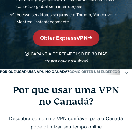
conteúdo global sem interrupções
Acesse servidores seguros em Toronto, Vancouver e
Montreal instantaneamente
Obter ExpressVPN
GARANTIA DE REEMBOLSO DE 30 DIAS
(*para novos usuários)
POR QUE USAR UMA VPN NO CANADÁ?
COMO OBTER UM ENDEREÇO IP CA
Por que usar uma VPN
Por que usar uma VPN no Canadá?
no Canadá?
Como obter um endereço IP canadense
Descubra como uma VPN confiável para o Canadá
Por que a ExpressVPN é a melhor VPN no Canadá
pode otimizar seu tempo online