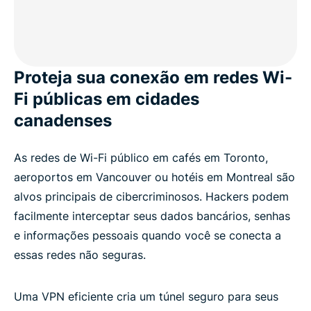
Popular VPN server locations for Canadian users
Proteja sua conexão em redes Wi-
Is using a VPN legal in Canada?
Fi públicas em cidades
Why millions choose ExpressVPN
canadenses
As redes de Wi-Fi público em cafés em Toronto,
Canada VPN FAQs
aeroportos em Vancouver ou hotéis em Montreal são
alvos principais de cibercriminosos. Hackers podem
ExpressVPN for all countries
facilmente interceptar seus dados bancários, senhas
e informações pessoais quando você se conecta a
Try the VPN trusted by Canadians risk-free
essas redes não seguras.
Uma VPN eficiente cria um túnel seguro para seus