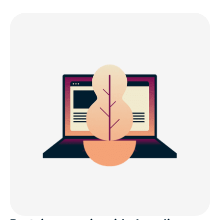
Localizações de servidores VPN no Canadá
Como obter uma VPN para o Canadá em 3 passos
simples
Assista: como configurar a ExpressVPN para o
Canadá
VPNs gratuitas para o Canadá x ExpressVPN
Baixe uma VPN para todos os seus dispositivos
Assista a serviços de streaming canadenses com a
ExpressVPN