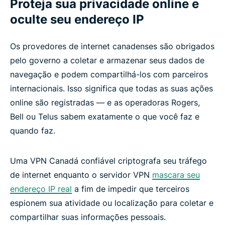
Proteja sua privacidade online e
oculte seu endereço IP
O que mais você obtém com a ExpressVPN?
Os provedores de internet canadenses são obrigados
O que as pessoas estão dizendo sobre a
pelo governo a coletar e armazenar seus dados de
ExpressVPN
navegação e podem compartilhá-los com parceiros
internacionais. Isso significa que todas as suas ações
Perguntas frequentes sobre VPNs para o Canadá
online são registradas — e as operadoras Rogers,
Bell ou Telus sabem exatamente o que você faz e
Como obtenho um endereço IP canadense?
quando faz.
Privacidade na internet e regulamentações no
Uma VPN Canadá confiável criptografa seu tráfego
Canadá
de internet enquanto o servidor VPN
mascara seu
endereço IP real
a fim de impedir que terceiros
Você precisa de uma VPN no Canadá?
espionem sua atividade ou localização para coletar e
compartilhar suas informações pessoais.