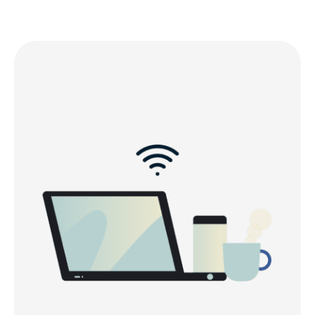
Localizações de servidores populares para
usuários do Canadá
Experimente a melhor VPN para o Canadá
Get ExpressVPN for Canada in 3 simple steps
Why use a VPN in Canada?
Free VPNs for Canada vs ExpressVPN
Canada VPN features that help protect your
privacy
Connect to secure VPN servers in Canada