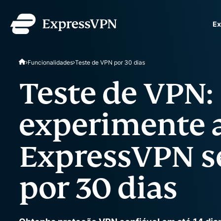
Ex
ExpressVPN for Teams
Funcionalidades
Teste de VPN por 30 dias
rápida e segura para eq
Fácil de implementar, si
Teste de VPN:
projetada para escalar.
experimente 
ExpressVPN s
por 30 dias