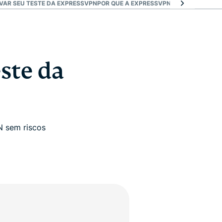
IVAR SEU TESTE DA EXPRESSVPN
POR QUE A EXPRESSVPN É MELHOR QUE 
ste da
N sem riscos