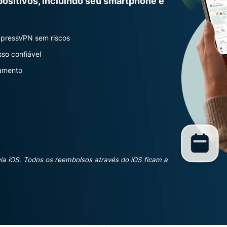
ositivos, incluindo seu smartphone e
muito mais.
para
inteligência
voltada à
privacidade.
xpressVPN sem riscos
Identity
so confiável
Defender
lamento
Poderosa suíte
de ferramentas
para proteção
de identidade,
monitoramento
e remoção de
dados.
via iOS. Todos os reembolsos através do iOS ficam a