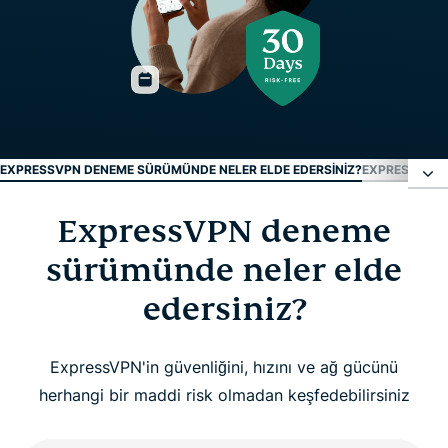
EXPRESSVPN DENEME SÜRÜMÜNDE NELER ELDE EDERSINIZ?
EXPRESSVPN’
ExpressVPN deneme
ExpressVPN deneme sürümünde neler elde
edersiniz?
sürümünde neler elde
edersiniz?
ExpressVPN’i kullanmaya 3 kolay adımda başlayın
ExpressVPN'in güvenliğini, hızını ve ağ gücünü
İzleyin: ExpressVPN deneme sürümü nasıl
herhangi bir maddi risk olmadan keşfedebilirsiniz
etkinleştirilir?