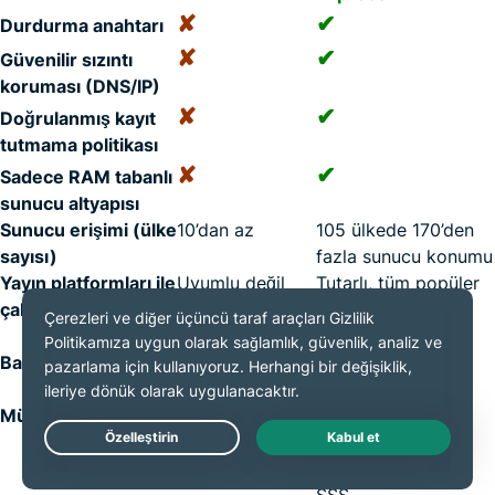
✘
✔
Durdurma anahtarı
✘
✔
Güvenilir sızıntı
koruması (DNS/IP)
✘
✔
Doğrulanmış kayıt
tutmama politikası
✘
✔
Sadece RAM tabanlı
sunucu altyapısı
Sunucu erişimi (ülke
10’dan az
105 ülkede 170’den
sayısı)
fazla sunucu konumu
Yayın platformları ile
Uyumlu değil
Tutarlı, tüm popüler
çalışma
veya kararsız
platformlar için
optimize edilmiş
Bant genişliği limiti
Ayda 10Gb veya
Sınırsız
altı
Müşteri hizmetleri
Destek yok,
7/24 canlı sohbet,
yalnızca SSS
birden fazla dil
Live Chat
desteği, kapsamlı
SSS