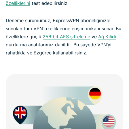
özelliklerini
test edebilirsiniz.
SSS: ExpressVPN deneme sürümü hakkında
Deneme sürümümüz, ExpressVPN aboneliğinizle
sunulan tüm VPN özelliklerine erişim imkanı sunar. Bu
ExpressVPN’in deneme sürümünü kullanmaya
özelliklere güçlü
256 bit AES şifreleme
ve
Ağ Kilidi
bugün başlayın: 30 gün, %100 risksiz
durdurma anahtarımız dahildir. Bu sayede VPN’yi
rahatlıkla ve özgürce kullanabilirsiniz.