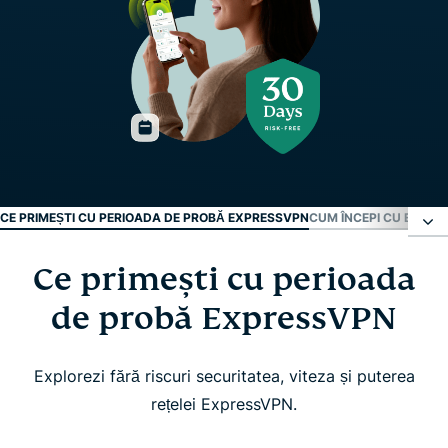
CE PRIMEȘTI CU PERIOADA DE PROBĂ EXPRESSVPN
CUM ÎNCEPI CU EXPRES
Ce primești cu perioada
Ce primești cu perioada de probă ExpressVPN
de probă ExpressVPN
Cum începi cu ExpressVPN în 3 pași simpli
Explorezi fără riscuri securitatea, viteza și puterea
Urmărește cum să îți activezi perioada de probă
rețelei ExpressVPN.
ExpressVPN