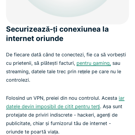
Întrebări frecvente despre rețelele virtuale private
Securizează-ți conexiunea la
Începe chiar azi cu ExpressVPN
internet oriunde
De fiecare dată când te conectezi, fie ca să vorbești
cu prietenii, să plătești facturi,
pentru gaming,
sau
streaming, datele tale trec prin rețele pe care nu le
controlezi.
Folosind un VPN, preiei din nou controlul. Acesta
iar
datele devin imposibil de citit pentru terți
. Așa sunt
protejate de priviri indiscrete - hackeri, agenți de
publicitate, chiar și furnizorul tău de internet -
oriunde te poartă viața.