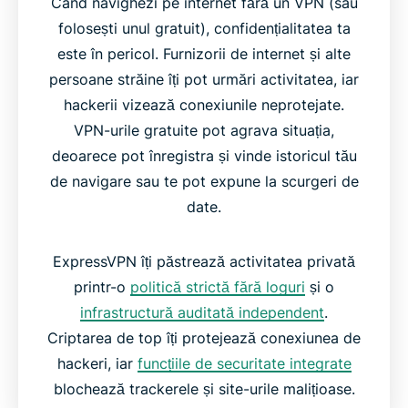
Când navighezi pe internet fără un VPN (sau
folosești unul gratuit), confidențialitatea ta
este în pericol. Furnizorii de internet și alte
persoane străine îți pot urmări activitatea, iar
hackerii vizează conexiunile neprotejate.
VPN-urile gratuite pot agrava situația,
deoarece pot înregistra și vinde istoricul tău
de navigare sau te pot expune la scurgeri de
date.
ExpressVPN îți păstrează activitatea privată
printr-o
politică strictă fără loguri
și o
infrastructură auditată independent
.
Criptarea de top îți protejează conexiunea de
hackeri, iar
funcțiile de securitate integrate
blochează trackerele și site-urile malițioase.