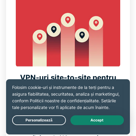
VPN-uri site-to-site pentru
companii
Un VPN site-to-site conectează diferite
locații ale unei companii printr-un tunel
securizat și criptat. Astfel, echipele pot
Live Chat
partaja resurse și comunica ca și cum s-ar