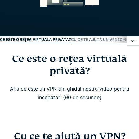
CE ESTE O REȚEA VIRTUALĂ PRIVATĂ?
CU CE TE AJUTĂ UN VPN?
CINE AR 
Ce este o rețea virtuală
Ce este o rețea virtuală privată?
privată?
Cu ce te ajută un VPN?
Află ce este un VPN din ghidul nostru video pentru
Cine ar trebui să folosească un VPN?
începători (90 de secunde)
Urmărește: De ce ar trebui să folosești un VPN
Cum funcționează un VPN?
Cu ce te ajută un VPN?