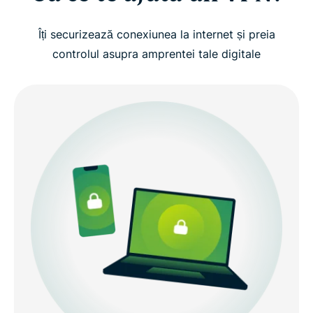
Tipuri de VPN-uri, explicate
Îți securizează conexiunea la internet și preia
controlul asupra amprentei tale digitale
Concepte VPN avansate (pentru utilizatori
experimentați)
De ce să alegi ExpressVPN?
VPN gratuit vs. VPN plătit: De ce contează
Folosește ExpressVPN pe toate dispozitivele tale
Obține un VPN în 3 pași simpli cu ExpressVPN
Ce spun utilizatorii despre ExpressVPN