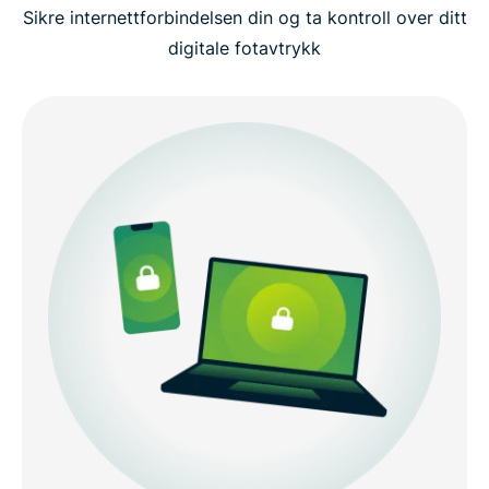
Sikre internettforbindelsen din og ta kontroll over ditt
Avanserte VPN-konsepter (for erfarne brukere)
digitale fotavtrykk
Hvorfor velge ExpressVPN?
Gratis VPN kontra premium VPN: Hva er forskjellen
Bruk ExpressVPN på alle enhetene dine
Kom i gang med ExpressVPN med tre enkle steg
Dette sier folk om ExpressVPN
Ofte stilte spørsmål: Om virtuelle private nettverk