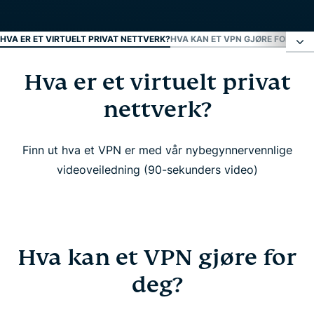
HVA ER ET VIRTUELT PRIVAT NETTVERK?
HVA KAN ET VPN GJØRE FOR DEG
Hva er et virtuelt privat
Hva er et virtuelt privat nettverk?
nettverk?
Hva kan et VPN gjøre for deg?
Finn ut hva et VPN er med vår nybegynnervennlige
Hvem bør bruke et VPN?
videoveiledning (90-sekunders video)
Se: Hvorfor bør jeg bruke et VPN?
Hvordan fungerer et VPN?
Hva kan et VPN gjøre for
deg?
Ulike typer VPN-er