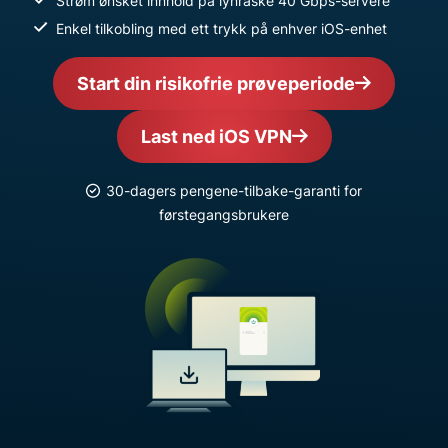
Strøm ønsket innhold på lynraske 40 Gbps-servere
Enkel tilkobling med ett trykk på enhver iOS-enhet
Start din risikofrie prøveperiode
Last ned iOS VPN
30-dagers pengene-tilbake-garanti for
førstegangsbrukere