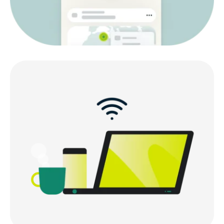
Hvorfor velge ExpressVPN for iOS?
Dette sier folk om ExpressVPN
FAQ: Om VPN-er for iOS
Prøv ExpressVPN risikofritt på iPhone og iPad