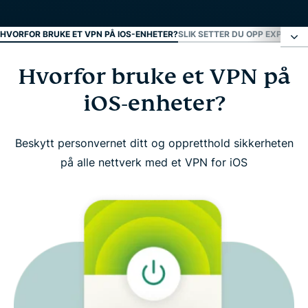
HVORFOR BRUKE ET VPN PÅ IOS-ENHETER?
SLIK SETTER DU OPP EXPRESSV
Hvorfor bruke et VPN på
Hvorfor bruke et VPN på iOS-enheter?
iOS-enheter?
Slik setter du opp ExpressVPN på iPhone eller iPad
Beskytt personvernet ditt og oppretthold sikkerheten
Se: Hvordan laste ned ExpressVPN på iOS
på alle nettverk med et VPN for iOS
Dette bør du se etter i et VPN for iOS
ExpressVPN-funksjoner for iOS
Kompatibelt med alle iOS-enhetene dine