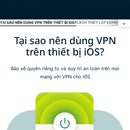
TẠI SAO NÊN DÙNG VPN TRÊN THIẾT BỊ IOS?
CÁCH THIẾT LẬP EXPRESSVPN
Tại sao nên dùng VPN
Tại sao nên dùng VPN trên thiết bị iOS?
trên thiết bị iOS?
Cách thiết lập ExpressVPN trên iPhone hoặc iPad
Bảo vệ quyền riêng tư và duy trì an toàn trên mọi
Xem: Cách tải ExpressVPN trên iOS
mạng với VPN cho iOS
Những điều cần lưu ý khi chọn VPN cho iOS
Các tính năng của ExpressVPN cho iOS
Tương thích với mọi thiết bị iOS của bạn