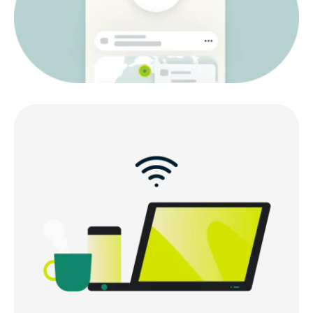
Tại sao nên chọn ExpressVPN cho iOS?
Mọi người nói gì về ExpressVPN
Câu hỏi thường gặp: Giới thiệu về VPN cho iOS
Dùng thử ExpressVPN miễn phí trên iPhone và
iPad