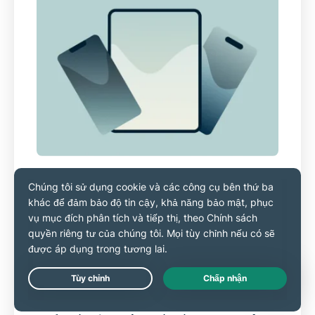
iPhone và iPad (hỗ trợ iOS
phiên bản mới nhất)
Tải ExpressVPN về iPhone hoặc iPad (iOS
15.0 trở lên). Kết nối chỉ với một chạm, lựa
chọn máy chủ tốc độ cao tại 105 quốc gia,
Live Chat
luôn được bảo vệ với tính năng ngắt kết nối