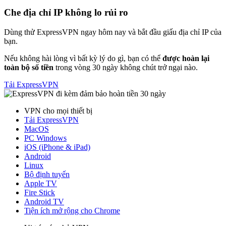
Che địa chỉ IP không lo rủi ro
Dùng thử ExpressVPN ngay hôm nay và bắt đầu giấu địa chỉ IP của
bạn.
Nếu không hài lòng vì bất kỳ lý do gì, bạn có thể
được hoàn lại
toàn bộ số tiền
trong vòng 30 ngày không chút trở ngại nào.
Tải ExpressVPN
VPN cho mọi thiết bị
Tải ExpressVPN
MacOS
PC Windows
iOS (iPhone & iPad)
Android
Linux
Bộ định tuyến
Apple TV
Fire Stick
Android TV
Tiện ích mở rộng cho Chrome