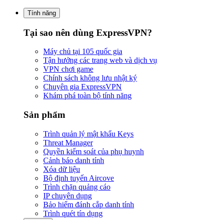
Tính năng
Tại sao nên dùng ExpressVPN?
Máy chủ tại 105 quốc gia
Tận hưởng các trang web và dịch vụ
VPN chơi game
Chính sách không lưu nhật ký
Chuyên gia ExpressVPN
Khám phá toàn bộ tính năng
Sản phẩm
Trình quản lý mật khẩu Keys
Threat Manager
Quyền kiểm soát của phụ huynh
Cảnh báo danh tính
Xóa dữ liệu
Bộ định tuyến Aircove
Trình chặn quảng cáo
IP chuyên dụng
Bảo hiểm đánh cắp danh tính
Trình quét tín dụng