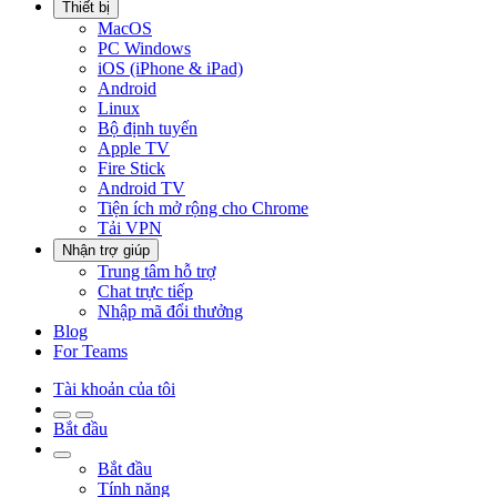
Thiết bị
MacOS
PC Windows
iOS (iPhone & iPad)
Android
Linux
Bộ định tuyến
Apple TV
Fire Stick
Android TV
Tiện ích mở rộng cho Chrome
Tải VPN
Nhận trợ giúp
Trung tâm hỗ trợ
Chat trực tiếp
Nhập mã đổi thưởng
Blog
For Teams
Tài khoản của tôi
Bắt đầu
Bắt đầu
Tính năng