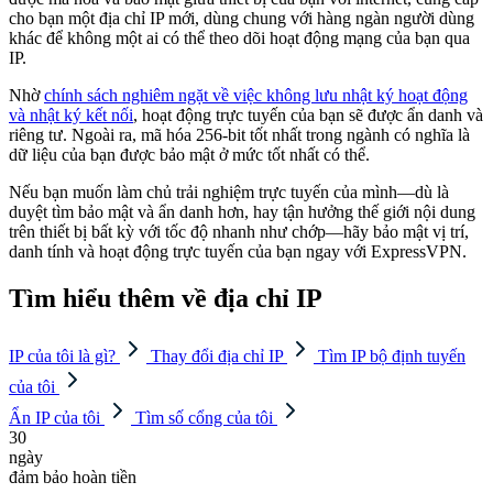
cho bạn một địa chỉ IP mới, dùng chung với hàng ngàn người dùng
khác để không một ai có thể theo dõi hoạt động mạng của bạn qua
IP.
Nhờ
chính sách nghiêm ngặt về việc không lưu nhật ký hoạt động
và nhật ký kết nối
, hoạt động trực tuyến của bạn sẽ được ẩn danh và
riêng tư. Ngoài ra, mã hóa 256-bit tốt nhất trong ngành có nghĩa là
dữ liệu của bạn được bảo mật ở mức tốt nhất có thể.
Nếu bạn muốn làm chủ trải nghiệm trực tuyến của mình—dù là
duyệt tìm bảo mật và ẩn danh hơn, hay tận hưởng thế giới nội dung
trên thiết bị bất kỳ với tốc độ nhanh như chớp—hãy bảo mật vị trí,
danh tính và hoạt động trực tuyến của bạn ngay với ExpressVPN.
Tìm hiểu thêm về địa chỉ IP
IP của tôi là gì?
Thay đổi địa chỉ IP
Tìm IP bộ định tuyến
của tôi
Ẩn IP của tôi
Tìm số cổng của tôi
30
ngày
đảm bảo hoàn tiền