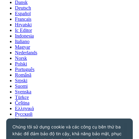
Dansk
Deutsch
Español
Français
Hrvatski
Ic Editor
Indonesia
Italiano
Magyar
Nederlands
Norsk
Polski
Português
Română
Srpski
Suomi
Svenska
Türkçe
Čeština
Ελληνικά
Русский
Українська
български
עִברִית
العربية