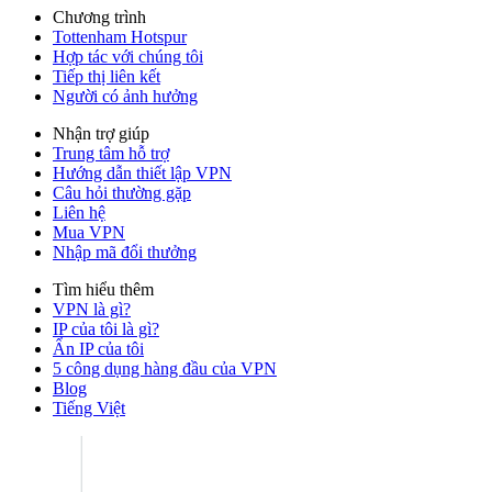
Chương trình
Tottenham Hotspur
Hợp tác với chúng tôi
Tiếp thị liên kết
Người có ảnh hưởng
Nhận trợ giúp
Trung tâm hỗ trợ
Hướng dẫn thiết lập VPN
Câu hỏi thường gặp
Liên hệ
Mua VPN
Nhập mã đổi thưởng
Tìm hiểu thêm
VPN là gì?
IP của tôi là gì?
Ẩn IP của tôi
5 công dụng hàng đầu của VPN
Blog
Tiếng Việt