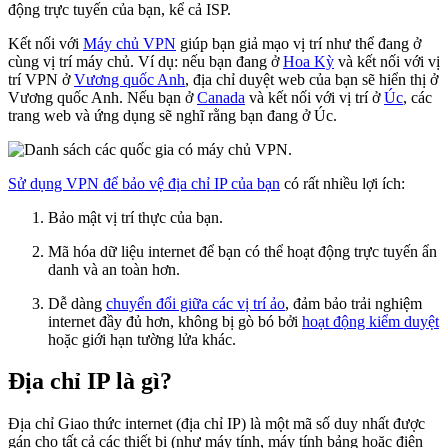
động trực tuyến của bạn, kể cả ISP.
Kết nối với
Máy chủ VPN
giúp bạn giả mạo vị trí như thể đang ở
cùng vị trí máy chủ. Ví dụ: nếu bạn đang ở
Hoa Kỳ
và kết nối với vị
trí VPN ở
Vương quốc Anh
, địa chỉ duyệt web của bạn sẽ hiển thị ở
Vương quốc Anh. Nếu bạn ở
Canada
và kết nối với vị trí ở
Úc
, các
trang web và ứng dụng sẽ nghĩ rằng bạn đang ở Úc.
Sử dụng VPN để bảo vệ địa chỉ IP của bạn
có rất nhiều lợi ích:
Bảo mật vị trí thực của bạn.
Mã hóa dữ liệu internet để bạn có thể hoạt động trực tuyến ẩn
danh và an toàn hơn.
Dễ dàng
chuyển đổi giữa các vị trí ảo
, đảm bảo trải nghiệm
internet đầy đủ hơn, không bị gò bó bởi
hoạt động kiểm duyệt
hoặc giới hạn tường lửa khác.
Địa chỉ IP là gì?
Địa chỉ Giao thức internet (địa chỉ IP) là một mã số duy nhất được
gán cho tất cả các thiết bị (như máy tính, máy tính bảng hoặc điện