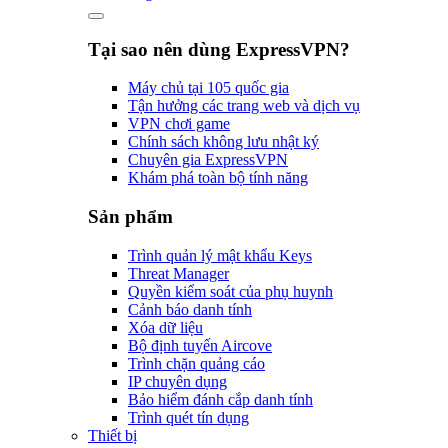
Tại sao nên dùng ExpressVPN?
Máy chủ tại 105 quốc gia
Tận hưởng các trang web và dịch vụ
VPN chơi game
Chính sách không lưu nhật ký
Chuyên gia ExpressVPN
Khám phá toàn bộ tính năng
Sản phẩm
Trình quản lý mật khẩu Keys
Threat Manager
Quyền kiểm soát của phụ huynh
Cảnh báo danh tính
Xóa dữ liệu
Bộ định tuyến Aircove
Trình chặn quảng cáo
IP chuyên dụng
Bảo hiểm đánh cắp danh tính
Trình quét tín dụng
Thiết bị