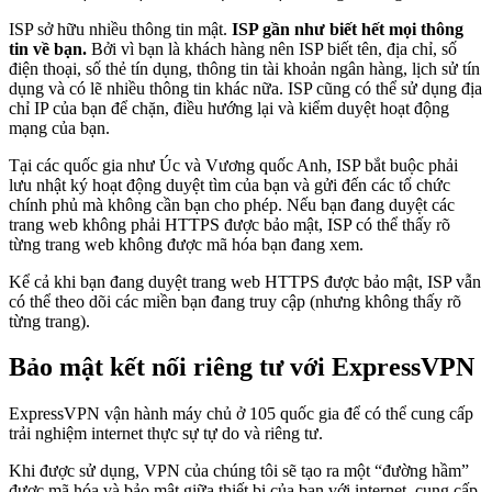
ISP sở hữu nhiều thông tin mật.
ISP gần như biết hết mọi thông
tin về bạn.
Bởi vì bạn là khách hàng nên ISP biết tên, địa chỉ, số
điện thoại, số thẻ tín dụng, thông tin tài khoản ngân hàng, lịch sử tín
dụng và có lẽ nhiều thông tin khác nữa. ISP cũng có thể sử dụng địa
chỉ IP của bạn để chặn, điều hướng lại và kiểm duyệt hoạt động
mạng của bạn.
Tại các quốc gia như Úc và Vương quốc Anh, ISP bắt buộc phải
lưu nhật ký hoạt động duyệt tìm của bạn và gửi đến các tổ chức
chính phủ mà không cần bạn cho phép. Nếu bạn đang duyệt các
trang web không phải HTTPS được bảo mật, ISP có thể thấy rõ
từng trang web không được mã hóa bạn đang xem.
Kể cả khi bạn đang duyệt trang web HTTPS được bảo mật, ISP vẫn
có thể theo dõi các miền bạn đang truy cập (nhưng không thấy rõ
từng trang).
Bảo mật kết nối riêng tư với ExpressVPN
ExpressVPN vận hành máy chủ ở 105 quốc gia để có thể cung cấp
trải nghiệm internet thực sự tự do và riêng tư.
Khi được sử dụng, VPN của chúng tôi sẽ tạo ra một “đường hầm”
được mã hóa và bảo mật giữa thiết bị của bạn với internet, cung cấp