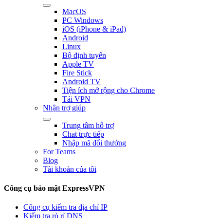
MacOS
PC Windows
iOS (iPhone & iPad)
Android
Linux
Bộ định tuyến
Apple TV
Fire Stick
Android TV
Tiện ích mở rộng cho Chrome
Tải VPN
Nhận trợ giúp
Trung tâm hỗ trợ
Chat trực tiếp
Nhập mã đổi thưởng
For Teams
Blog
Tài khoản của tôi
Công cụ bảo mật ExpressVPN
Công cụ kiểm tra địa chỉ IP
Kiểm tra rò rỉ DNS