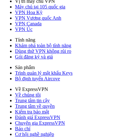
Vị trí máy chủ VPN
Máy chủ tại 105 quốc gia
VPN Hoa Kỳ
VPN Vương quốc Anh
VPN Canada
VPN Úc
Tính năng
Khám phá toàn bộ tính năng
Dùng thử VPN không rủi ro
Gói đăng ký và giá
Sản phẩm
Trình quản lý mật khẩu Keys
Bộ định tuyến Aircove
Về ExpressVPN
Về chúng tôi
Trung tâm tin cậy
Trung tâm về quyền
Kiểm tra bảo mật
Đánh giá ExpressVPN
Chuyên gia ExpressVPN
Báo chí
Cơ hội nghề nghiệp