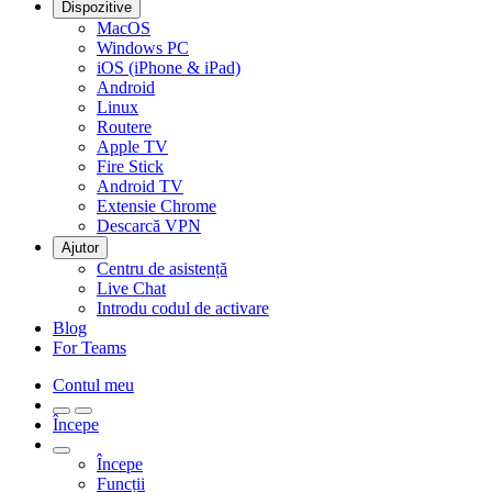
Dispozitive
MacOS
Windows PC
iOS (iPhone & iPad)
Android
Linux
Routere
Apple TV
Fire Stick
Android TV
Extensie Chrome
Descarcă VPN
Ajutor
Centru de asistență
Live Chat
Introdu codul de activare
Blog
For Teams
Contul meu
Începe
Începe
Funcții