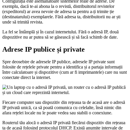
Configurația este asemănătoare sistemelor reale de adrese. De
exemplu, dacă te-ai abona la o revistă, distribuitorul revistelor
(expeditorul) ar avea nevoie de adresa ta pentru a-ți trimite ție
(destinatarului) exemplarele. Fără adresa ta, distribuitorii nu ar ști
unde să trimită revista.
La fel se întâmplă și în cazul internetului. Fără o adresă IP, două
dispozitive nu ar putea să se găsească și să facă schimb de date.
Adrese IP publice și private
Spre deosebire de adresele IP publice, adresele IP private sunt
folosite de rețelele private pentru a identifica și a partaja informații
între calculatoare și dispozitive (cum ar fi imprimantele) care nu sunt
conectate direct la internet.
Fiecare computer sau dispozitiv din rețeaua ta de acasă are o adresă
IP privată unică, ca să poată comunica cu celelalte, însă nimic din
afara rețelei locale nu le poate vedea sau stabili o conexiune.
Routerul tău alocă o adresă IP privată fiecărui dispozitiv din rețeaua
ta de acasă folosind protocolul DHCP. Există anumite intervale de