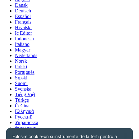
Dansk
Deutsch
Español
Français
Hrvatski
Ic Editor
Indonesia
Italiano
Magyar
Nederlands
Norsk
Polski
Português
Srpski
Suomi
Svenska
Tiếng Việt
Türkçe
Čeština
Ελληνικά
Русский
Українська
български
עִברִית