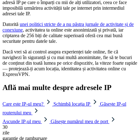
adresă IP pe care o împarți cu mii de alți utilizatori, ceea ce face
imposibilă urmărirea activității tale pe internet prin intermediul
adresei tale IP.
Datorită
unei politici stricte de a nu păstra jurnale de activitate și de
conexiune
, activitatea ta online este anonimizată și privată, iar
criptarea de 256 biți de calitate superioară oferă cea mai bună
securitate pentru datele tale.
Dacă vrei să ai control asupra experienței tale online, fie că
navighezi în siguranță și cu mai multă anonimitate, fie să te bucuri
de conținut din toată lumea pe orice dispozitiv, la viteze foarte rapide
— protejează-ți acum locația, identitatea și activitatea online cu
ExpressVPN.
Află mai multe despre adresele IP
Care este IP-ul meu?
Schimbă locația IP
Găsește IP-ul
routerului meu
Ascunde IP-ul meu
Găsește numărul meu de port
30
zile
garanție de rambursare