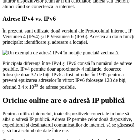
tuturor dispozitivelor (cum ar fi un calculator, tabletă sau telefon)
atunci când se conectează la internet.
Adrese IPv4 vs. IPv6
În prezent, sunt utilizate două versiuni ale Protocolului Internet, IP
Versiunea 4 (IPv4) și IP Versiunea 6 (IPv6). Acestea au două funcții
principale: identificare și adresare a locației.
Principala diferență între IPv4 și IPv6 constă în numărul de adrese
posibile. IPv4 permite doar aproximativ 4 miliarde, deoarece
folosește doar 32 de biți. IPv6 a fost introdus în 1995 pentru a
preveni epuizarea adreselor în viitor: IPv6 folosește 128 de biți,
38
oferind 3.4 x 10
de adrese posibile.
Oricine online are o adresă IP publică
Pentru a utiliza internetul, toate dispozitivele conectate trebuie să
aibă o adresă IP publică. Adresa IP permite celor două dispozitive,
expeditorul și destinatarul comunicațiilor de internet, să se găsească
și să facă schimb de date între ele.