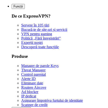
Funcții
De ce ExpressVPN?
Servere în 105 țări
Bucură-te de site-uri și servicii
VPN pentru gaming
Politică „Fără înregistrări”
Experții noștri
Descoperă toate funcțiile
Produse
Manager de parole Keys
Threat Manager
Control parental
Alerte ID
Eliminare date
Routere Aircove
Ad blocker
IP dedicat
Asigurare împotriva furtului de identitate
Scanner de credit