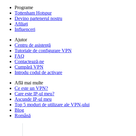
Programe
Tottenham Hotspur
Devino partenerul nostru
Afiliați
Influenceri
Ajutor
Centru de asistență
Tutoriale de configurare VPN
FAQ
Contactează-ne
Cumpără VPN
Introdu codul de activare
Află mai multe
Ce este un VPN?
Care este IP-ul meu?
Ascunde IP-ul meu
Top 5 moduri de utilizare ale VPN-ului
Blog
Română