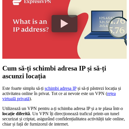
Cum să-ți schimbi adresa IP și să-ți
ascunzi locația
Este foarte simplu să-ți
schimbi adresa IP
și să-ți păstrezi locația și
activitatea online în privat. Tot ce ai nevoie este un VPN (
rețea
virtuală privată
).
Utilizează un VPN pentru a-ți schimba adresa IP și a te plasa într-o
locație diferită
. Un VPN îți direcționează traficul printr-un tunel
securizat și criptat, asigurând confidențialitatea activității tale online,
chiar și față de furnizorul de internet.