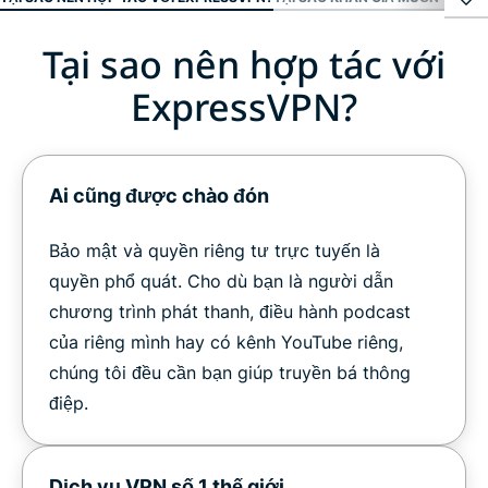
Tại sao nên hợp tác với
Tại sao nên hợp tác với ExpressVPN?
ExpressVPN?
Tại sao khán giả muốn tìm hiểu về ExpressVPN
Bạn đã sẵn sàng hợp tác với ExpressVPN chưa?
Ai cũng được chào đón
Bảo mật và quyền riêng tư trực tuyến là
quyền phổ quát. Cho dù bạn là người dẫn
chương trình phát thanh, điều hành podcast
của riêng mình hay có kênh YouTube riêng,
chúng tôi đều cần bạn giúp truyền bá thông
điệp.
Dịch vụ VPN số 1 thế giới