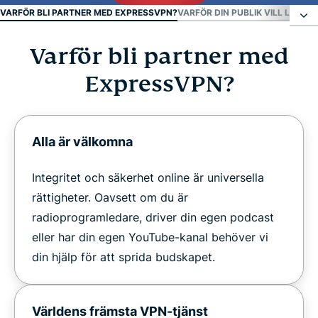
VARFÖR BLI PARTNER MED EXPRESSVPN?
VARFÖR DIN PUBLIK VILL LÄRA 
Varför bli partner med
Varför bli partner med ExpressVPN?
ExpressVPN?
Varför din publik vill lära sig om ExpressVPN
Redo att arbeta med ExpressVPN?
Alla är välkomna
Integritet och säkerhet online är universella
rättigheter. Oavsett om du är
radioprogramledare, driver din egen podcast
eller har din egen YouTube-kanal behöver vi
din hjälp för att sprida budskapet.
Världens främsta VPN-tjänst