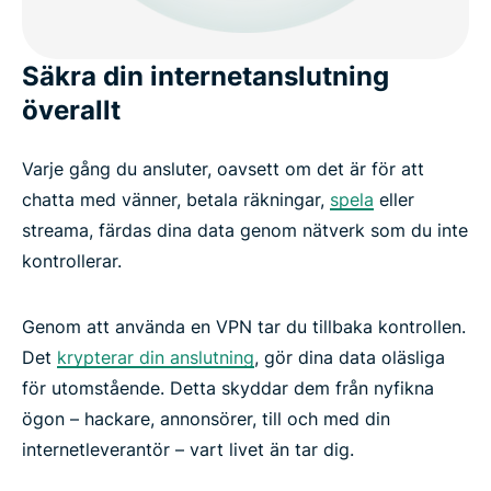
Vanliga frågor: Om virtuella privata nätverk
Säkra din internetanslutning
Kom igång med ExpressVPN idag
överallt
Varje gång du ansluter, oavsett om det är för att
chatta med vänner, betala räkningar,
spela
eller
streama, färdas dina data genom nätverk som du inte
kontrollerar.
Genom att använda en VPN tar du tillbaka kontrollen.
Det
krypterar din anslutning
, gör dina data oläsliga
för utomstående. Detta skyddar dem från nyfikna
ögon – hackare, annonsörer, till och med din
internetleverantör – vart livet än tar dig.