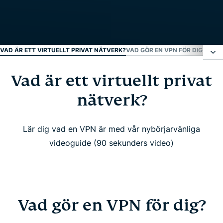
VAD ÄR ETT VIRTUELLT PRIVAT NÄTVERK?
VAD GÖR EN VPN FÖR DIG?
VEM 
Vad är ett virtuellt privat
Vad är ett virtuellt privat nätverk?
nätverk?
Vad gör en VPN för dig?
Lär dig vad en VPN är med vår nybörjarvänliga
Vem bör använda en VPN?
videoguide (90 sekunders video)
Titta: Varför du borde använda en VPN
Hur fungerar en VPN?
Vad gör en VPN för dig?