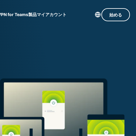
VPN for Teams
製品
マイアカウント
始める
105か国のサーバー
Intego
高速VPN
com
受賞歴のある
ゲーミング向けVPN
macOS向け
組み
すべての機能を見る
ウイルス対
Mで
策、ファイア
の渡
ウォール、シ
デー
ステムツール
。
ョンで、プライバシーとセキュリティを強化する拡
など。
できます。これらはシームレスに連携し、デジタ
す。