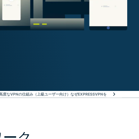
高度なVPNの仕組み（上級ユーザー向け）
なぜEXPRESSVPNを選ぶのか？
無料V
ワーク