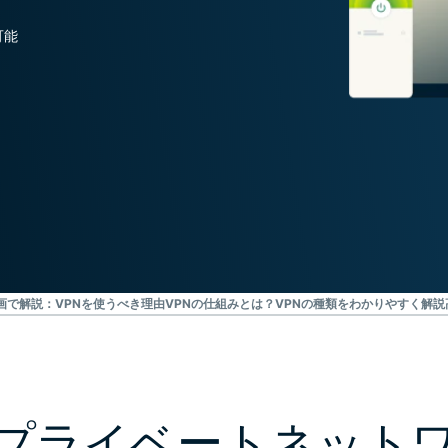
Defender
ID保護・監
可能
視・データ削
除を備えた強
力なツール
群。
画で解説：VPNを使うべき理由
VPNの仕組みとは？
VPNの種類をわかりやすく解説
プライベートネット