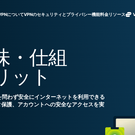
sVPNについて
リソース
VPNのセキュリティとプライバシー機能
料金
ExpressVPN
ExpressMailGuard
105か国に安
成長するチームの
受信トレイと個人情
全なサーバー
ノーログポリシー]
Windows
VPNとは
新機能
保護。導入は簡
報を守るプライベー
を備えた、業
複数のデバイスで利用
MacOS
初心者向けVPN
新機能
模の拡大にも対応
味・仕組
トメールリレーサー
界最高水準の
holiday.
オンラインサービスに安全にアクセス
Linux
VPNの使い方
新機能
ビス。
超高速VPN。
eSIM
30日間返金保証
VPN暗号化の仕
ExpressAI
1枚のeSI
リット
ExpressVPNについて
機密コンピュ
150以上
ーティングを
航先にて
ExpressKeys
採用した、プ
タ無制限
安全なパスワ
1つのサブスクリプシ
ライバシー重
ード管理や多
を問わず安全にインターネットを利用できる
視のインテリ
張中のツール群を利用
要素認証な
ジェンスを実
タ保護、アカウントへの安全なアクセスを実
ルライフを向上させま
ど。
現する初のコ
ンシューマー
すべての製品を見る
向けAI。
Identity