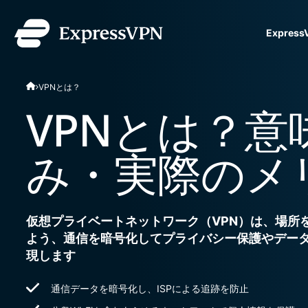
Expres
ExpressVPN for Teams
VPNとは？
ための高速で安全なVPN
単、管理もシンプル。規
VPNとは？意
します。
み・実際のメ
仮想プライベートネットワーク（VPN）は、場所
よう、通信を暗号化してプライバシー保護やデー
現します
通信データを暗号化し、ISPによる追跡を防止