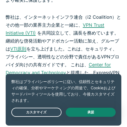
より確実に保護します。
弊社は、インターネットインフラ連合（i2 Coalition）と
その他一部の業界主力企業と一緒に、
VPN Trust
Initiative (VTI)
を共同設立して、議長を務めています。
継続的な啓発活動やアドボカシー活動に加え、グループ
は
VTI原則
を立ち上げました。これは、セキュリティ、
プライバシー、透明性などの分野で責任があるVPNプロ
バイダ向けの共有ガイドです。 これは、
Center for
Democracy and Technology
と提携した、ExpressVPN
の以前の透明性イニシアチブ活動に基づくものです。
弊社が開拓した一部のイノベーションは、VPN業界の推
進を後押ししてきました。 弊社が初めてTrustedServer
を製作し、その後、他社は弊社の先導に従って、同じよ
Live Chat
うなテクノロジーの提供を開始しました。 Lightway