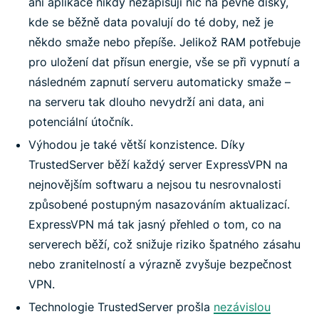
ani aplikace nikdy nezapisují nic na pevné disky,
kde se běžně data povalují do té doby, než je
někdo smaže nebo přepíše. Jelikož RAM potřebuje
pro uložení dat přísun energie, vše se při vypnutí a
následném zapnutí serveru automaticky smaže –
na serveru tak dlouho nevydrží ani data, ani
potenciální útočník.
Výhodou je také větší konzistence. Díky
TrustedServer běží každý server ExpressVPN na
nejnovějším softwaru a nejsou tu nesrovnalosti
způsobené postupným nasazováním aktualizací.
ExpressVPN má tak jasný přehled o tom, co na
serverech běží, což snižuje riziko špatného zásahu
nebo zranitelností a výrazně zvyšuje bezpečnost
VPN.
Technologie TrustedServer prošla
nezávislou