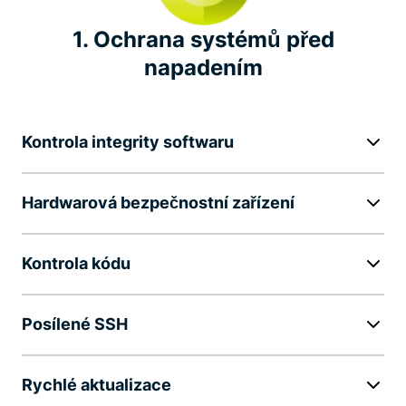
Posouváme oborové standardy
1. Ochrana systémů před
napadením
Významné iniciativy na ochranu soukromí
Kontrola integrity softwaru
Hardwarová bezpečnostní zařízení
Kontrola kódu
Posílené SSH
Rychlé aktualizace