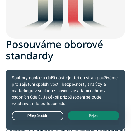
Posouváme oborové
standardy
Sami si nastavujeme vysokou laťku, ale pokud
chceme bezpečný a soukromý internet pro každého,
skončit u sebe nestačí – proto se snažíme
spolupracovat a zlepšovat standardy v celém oboru
VPN.
Live Chat
Společně s organizací Internet Infrastructure