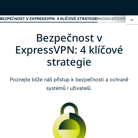
BEZPEČNOST V EXPRESSVPN: 4 KLÍČOVÉ STRATEGIE
INOVACE
ŘÍZENÍ PROV
Bezpečnost v
Bezpečnost v ExpressVPN: 4 klíčové strategie
ExpressVPN: 4 klíčové
Inovace
strategie
Řízení provozu podle ISO
Poznejte blíže náš přístup k bezpečnosti a ochraně
systémů i uživatelů.
Nezávislé bezpečnostní audity
Prokázání transparentnosti
Odměna za odhalení chyby