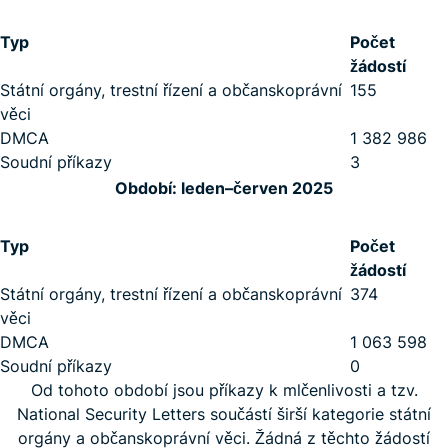
Typ
Počet
žádostí
Státní orgány, trestní řízení a občanskoprávní
155
věci
DMCA
1 382 986
Soudní příkazy
3
Období: leden–červen 2025
Typ
Počet
žádostí
Státní orgány, trestní řízení a občanskoprávní
374
věci
DMCA
1 063 598
Soudní příkazy
0
Od tohoto období jsou příkazy k mlčenlivosti a tzv.
National Security Letters součástí širší kategorie státní
orgány a občanskoprávní věci. Žádná z těchto žádostí