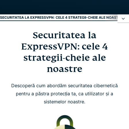
SECURITATEA LA EXPRESSVPN: CELE 4 STRATEGII-CHEIE ALE NOASTRE
INO
Securitatea la
Securitatea la ExpressVPN: cele 4 strategii-cheie
ale noastre
ExpressVPN: cele 4
strategii-cheie ale
Inovație
noastre
Guvernanță operațională (ISO)
Descoperă cum abordăm securitatea cibernetică
pentru a păstra protecția ta, ca utilizator și a
Audituri de securitate independente
sistemelor noastre.
Raport de transparență