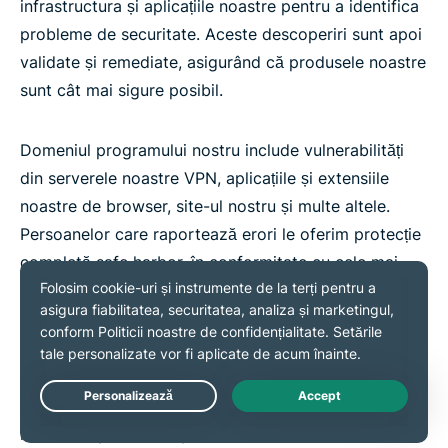
infrastructura și aplicațiile noastre pentru a identifica
probleme de securitate. Aceste descoperiri sunt apoi
validate și remediate, asigurând că produsele noastre
sunt cât mai sigure posibil.
Domeniul programului nostru include vulnerabilități
din serverele noastre VPN, aplicațiile și extensiile
noastre de browser, site-ul nostru și multe altele.
Persoanelor care raportează erori le oferim protecție
completă safe harbor, în conformitate cu cele mai
bune practici globale din domeniul cercetării în
securitate.
Programul nostru bug bounty este administrat de
YesWeHack.
Urmează acest link
pentru a afla mai
Live Chat
multe sau pentru a raporta o eroare.