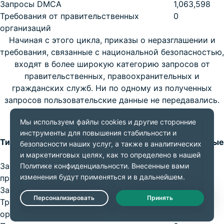
Запросы DMCA
1,063,598
Требования от правительственных
0
организаций
Начиная с этого цикла, приказы о неразглашении и
требования, связанные с национальной безопасностью,
входят в более широкую категорию запросов от
правительственных, правоохранительных и
гражданских служб. Ни по одному из полученных
запросов пользовательские данные не передавались.
Период: июль–декабрь 2024
Тип
Полученные
запросы
Запросы от правительственных,
163
правоохранительных и гражданских служб
Запросы DMCA
807,788
Требования от правительственных
1
Live Chat
организаций