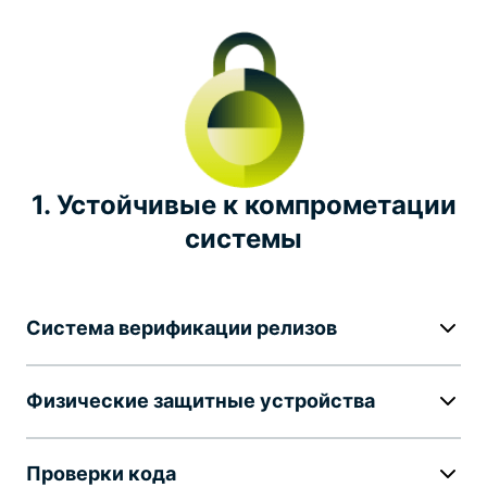
Отчет о прозрачности
Программа поиска багов
Лидерство в отрасли
1. Устойчивые к компрометации
системы
Примечательные инициативы
Система верификации релизов
Физические защитные устройства
Проверки кода