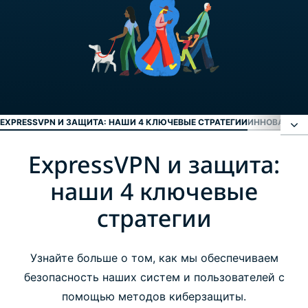
EXPRESSVPN И ЗАЩИТА: НАШИ 4 КЛЮЧЕВЫЕ СТРАТЕГИИ
ИННОВАЦИИ
ExpressVPN и защита:
ExpressVPN и защита: наши 4 ключевые
стратегии
наши 4 ключевые
стратегии
Инновации
Узнайте больше о том, как мы обеспечиваем
Операционное руководство (ISO)
безопасность наших систем и пользователей с
помощью методов киберзащиты.
Сторонние аудиты безопасности