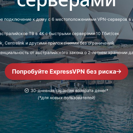
Мощный
набор
решений для
ое подключение к дому с 6 местоположениями VPN-серверов в 
защиты ID,
мониторинга
австралийское ТВ в 4К с быстрыми серверами 10 Гбит/сек
утечек
данных и их
, Centrelink и другими приложениями без ограничений
удаления.
енциальность от австралийского закона о 2-летнем хранении д
Попробуйте ExpressVPN без риска
30-дневная гарантия возврата денег*
(*для новых пользователей)