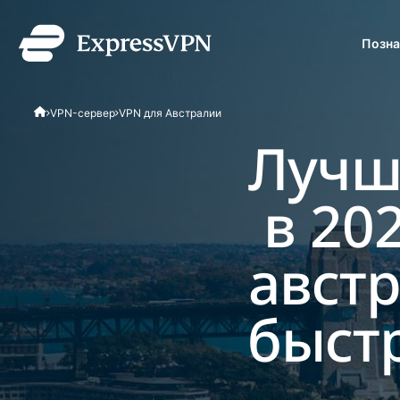
Позна
ExpressVPN for Teams
VPN-сервер
VPN для Австралии
надежную VPN-защиту
Простое развертывани
Лучш
легкое масштабирован
в 20
австр
быст