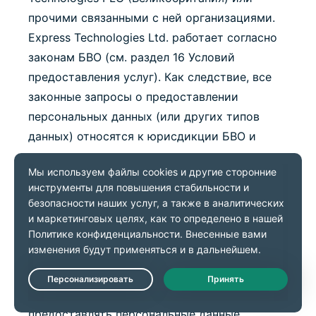
прочими связанными с ней организациями.
Express Technologies Ltd. работает согласно
законам БВО (см. раздел 16 Условий
предоставления услуг). Как следствие, все
законные запросы о предоставлении
персональных данных (или других типов
данных) относятся к юрисдикции БВО и
рассматриваются согласно законодательству
БВО. Мы будем самым активным образом
отстаивать свои права и права наших
пользователей, если столкнемся с попыткой
обойти защиту конфиденциальности,
предусмотренную БВО. Родительские, дочерние
или иные связанные с компанией организации
Live Chat
не могут добровольно или по принуждению
предоставлять персональные данные,