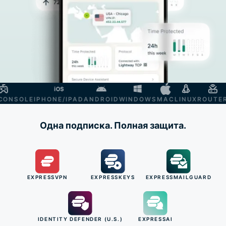
NSOLE
IPHONE/IPAD
ANDROID
WINDOWS
MAC
LINUX
ROUTER
S
Одна подписка. Полная защита.
EXPRESSVPN
EXPRESSKEYS
EXPRESSMAILGUARD
IDENTITY DEFENDER (U.S.)
EXPRESSAI