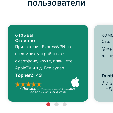
пользователи
ОТЗЫВЫ
КОММ
Отлично
Стал
Приложения ExpressVPN на
@expr
всех моих устройствах:
для п
смартфоне, ноуте, планшете,
AppleTV и т.д. Все супер
TopherZ143
Dusti
@D_G
* Пример отзывов наших самых
* П
довольных клиентов