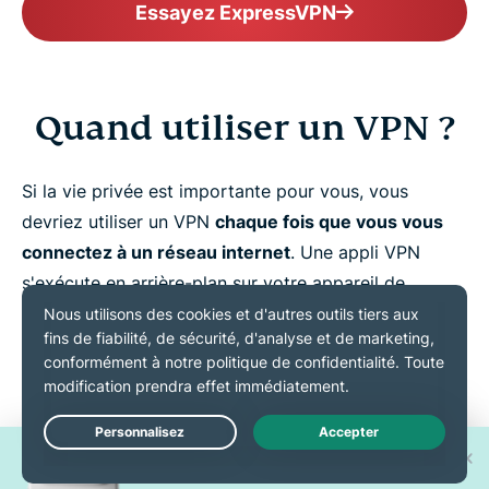
Essayez ExpressVPN
Quand utiliser un VPN ?
Si la vie privée est importante pour vous, vous
devriez utiliser un VPN
chaque fois que vous vous
connectez à un réseau internet
. Une appli VPN
s'exécute en arrière-plan sur votre appareil de
manière à ce qu'elle ne vous gêne pas lorsque vous
utilisez d'autres applications, regardez des contenus
en streaming et naviguez sur internet. Et vous aurez
l'esprit tranquille, sachant que votre vie privée est
toujours protégée.
Gagnez l'un des 30 nouveaux
Live Chat
iPhone 17 Pro !