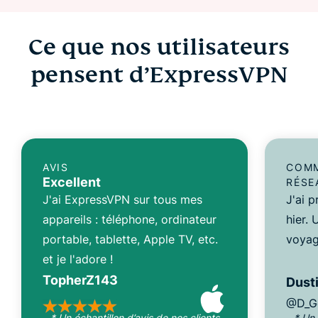
Ce que nos utilisateurs
pensent d’ExpressVPN
AVIS
COMM
Excellent
RÉSE
J'ai ExpressVPN sur tous mes
J'ai 
appareils : téléphone, ordinateur
hier.
portable, tablette, Apple TV, etc.
voyag
et je l'adore !
TopherZ143
Dusti
@D_G
* Un échantillon d’avis de nos clients
* Un 