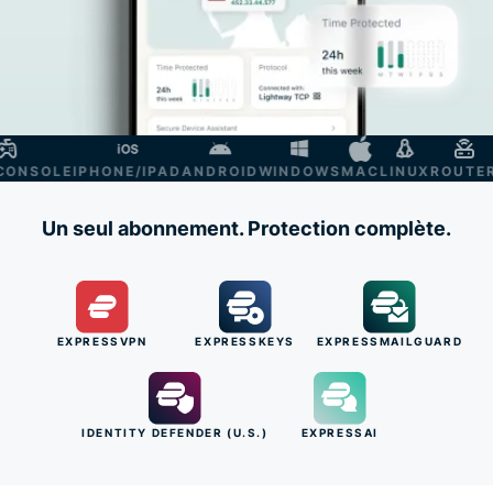
NSOLE
IPHONE/IPAD
ANDROID
WINDOWS
MAC
LINUX
ROUTER
S
Un seul abonnement. Protection complète.
EXPRESSVPN
EXPRESSKEYS
EXPRESSMAILGUARD
IDENTITY DEFENDER (U.S.)
EXPRESSAI