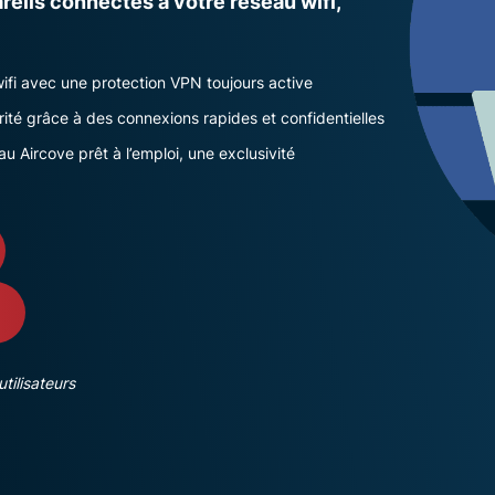
eils connectés à votre réseau wifi,
pour exploiter
à plusieurs
la puissance
facteurs, et
de calcul au
bien plus.
service du
wifi avec une protection VPN toujours active
respect de la
ité grâce à des connexions rapides et confidentielles
vie privée.
 Aircove prêt à l’emploi, une exclusivité
Identity
Defender
Suite
performante
d’outils de
protection
de l’identité,
de
surveillance
et de
tilisateurs
suppression
des
données.