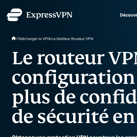
Découvr
ExpressVPN for Teams
Télécharger le VPN
Le Meilleur Routeur VPN
protection VPN rapide et
équipes en pleine expans
Le routeur VP
simple à gérer, conçu po
configuration 
plus de confid
de sécurité e