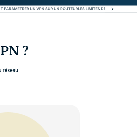
T PARAMÉTRER UN VPN SUR UN ROUTEUR
LES LIMITES DES ROUTEURS VP
VPN ?
u réseau