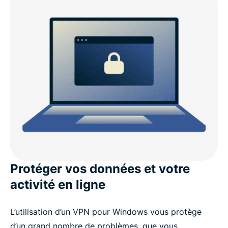
Compatibilité Windows d’ExpressVPN
ExpressVPN vs. VPN gratuits pour PC
Pourquoi est-il recommandé d’avoir un VPN sur un
appareil Windows ?
Fonctionnalités avancées d’ExpressVPN pour
Windows
Avis des utilisateurs d’ExpressVPN
Protéger vos données et votre
activité en ligne
FAQ : VPN pour PC Windows
L’utilisation d’un VPN pour Windows vous protège
Essayez ExpressVPN sans engagement
d’un grand nombre de problèmes, que vous