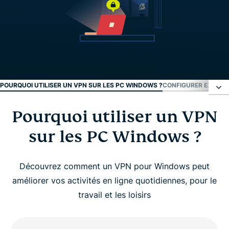
POURQUOI UTILISER UN VPN SUR LES PC WINDOWS ?
CONFIGURER EXPRES
Pourquoi utiliser un VPN
Pourquoi utiliser un VPN sur les PC Windows ?
sur les PC Windows ?
Configurer ExpressVPN sur Windows en 3 étapes
Découvrez comment un VPN pour Windows peut
Guide vidéo : installer ExpressVPN sur votre PC
améliorer vos activités en ligne quotidiennes, pour le
travail et les loisirs
Pourquoi choisir ExpressVPN pour Windows