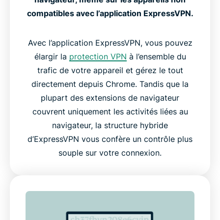
compatibles avec l’application ExpressVPN.
Localisations serveur populaires d’ExpressVPN
Avec l’application ExpressVPN, vous pouvez
Extensions VPN gratuites et payantes pour
élargir la
protection VPN
à l’ensemble du
Chrome
trafic de votre appareil et gérez le tout
directement depuis Chrome. Tandis que la
Ce que nos utilisateurs pensent d’ExpressVPN
plupart des extensions de navigateur
couvrent uniquement les activités liées au
FAQ : extension ExpressVPN pour Chrome
navigateur, la structure hybride
d’ExpressVPN vous confère un contrôle plus
souple sur votre connexion.