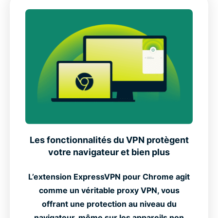
Principales fonctionnalités de notre extension VPN
pour Chrome
Fonctionnalités avancées de l’extension VPN pour
Chrome
Comment configurer une extension VPN pour
Google Chrome ?
Les fonctionnalités du VPN protègent
votre navigateur et bien plus
Téléchargez ExpressVPN sur l’ensemble de vos
appareils
L’extension ExpressVPN pour Chrome agit
comme un véritable proxy VPN, vous
Confidentialité et sécurité vérifiées et auditées de
offrant une protection au niveau du
manière indépendante
navigateur, même sur les appareils non