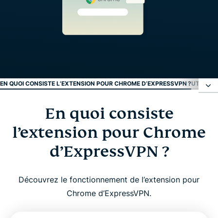
EN QUOI CONSISTE L’EXTENSION POUR CHROME D’EXPRESSVPN ?
UTILISA
En quoi consiste
En quoi consiste l’extension pour Chrome
d’ExpressVPN ?
l’extension pour Chrome
d’ExpressVPN ?
Utilisation d’une extension VPN pour Chrome vs
application VPN
Découvrez le fonctionnement de l’extension pour
Chrome d’ExpressVPN.
Pourquoi utiliser l’extension ExpressVPN pour
Chrome ?