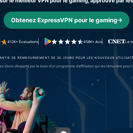
sur le meilleur VPN pour le gaming, approuvé par le
pour exploiter
à plusieurs
la puissance
facteurs, et
de calcul au
bien plus.
Obtenez ExpressVPN pour le gaming
service du
respect de la
vie privée.
Identity
412K+ Évaluations
458K+ Avis
Le m
Defender
Suite
ANTIE DE REMBOURSEMENT DE 30 JOURS POUR LES NOUVEAUX UTILISAT
performante
es d’avis d’experts par le biais d’un programme d’affiliation qui les rémunère po
d’outils de
protection
de l’identité,
de
surveillance
et de
suppression
des
données.