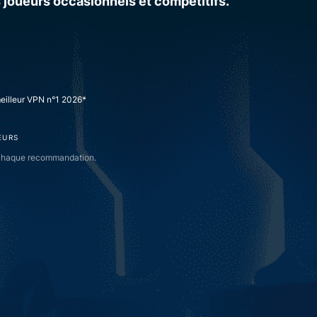
s joueurs occasionnels et compétitifs.
eilleur VPN n°1 2026*
EURS
ur chaque recommandation.