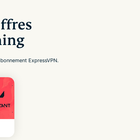
ffres
ming
e abonnement ExpressVPN.