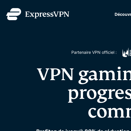
Découvr
ExpressVPN for Teams
protection VPN rapide et
équipes en pleine expans
simple à gérer, conçu po
Partenaire VPN officiel :
VPN gaming
progres
comm