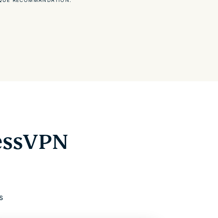
essVPN
s