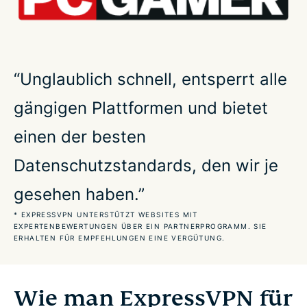
Warum ExpressVPN das beste Gaming-VPN ist
Kann ein VPN den Ping verbessern?
“Unglaublich schnell, entsperrt alle
gängigen Plattformen und bietet
Was ist ein guter Ping fürs Gaming?
einen der besten
So richten Sie ein Gaming-VPN ein
Datenschutzstandards, den wir je
Verwenden Sie ein VPN für die beliebtesten Spiele
gesehen haben.”
* EXPRESSVPN UNTERSTÜTZT WEBSITES MIT
EXPERTENBEWERTUNGEN ÜBER EIN PARTNERPROGRAMM. SIE
ExpressVPN funktionert mit Ihren Spielkonsolen
ERHALTEN FÜR EMPFEHLUNGEN EINE VERGÜTUNG.
Profitieren Sie von einem VPN fürs Cloud-Gaming
Wie man ExpressVPN für