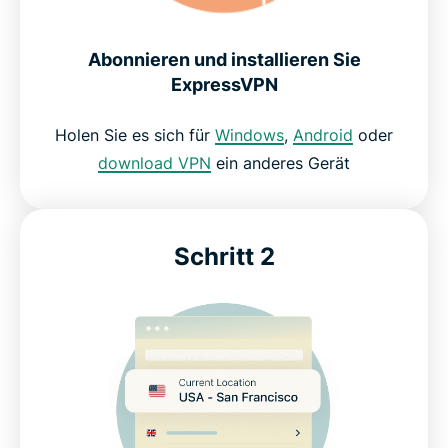
Entwickelt für reale Gaming-Umgebungen
Abonnieren und installieren Sie
Bleiben Sie sicher mit Ihren Lieblingsspielen
ExpressVPN
verbunden
Holen Sie es sich für
Windows
,
Android
oder
download VPN
ein anderes Gerät
Schützen Sie beim Gaming Ihre Daten sowie Ihre
Verbindung
Schritt 2
Was unsere zufriedensten Kunden sagen
FAQ zu Gaming-VPNs
ExpressVPN für Gaming: Testen Sie es risikofrei