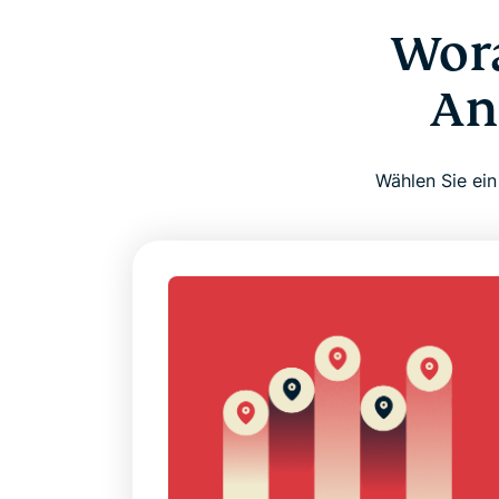
Wora
An
Wählen Sie ein