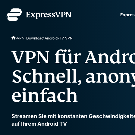
Expres
ExpressVPN for Teams
VPN-Download
Android-TV-VPN
und sicheren VPN-Schut
Teams. Einfache Einricht
VPN für Andro
verwalten und skalierbar
Schnell, ano
einfach
Streamen Sie mit konstanten Geschwindigkeit
auf Ihrem Android TV