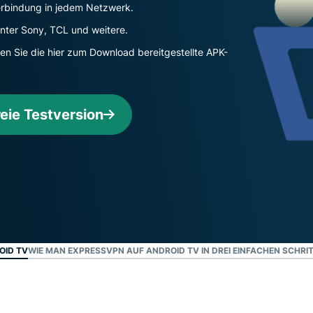
Verbindung in jedem Netzwerk.
Suite mit Tools
für ID-Schutz,
nter Sony, TCL und weitere.
Monitorung und
zen Sie die hier zum Download bereitgestellte APK-
Datenlöscung
reie Testversion
OID TV
WIE MAN EXPRESSVPN AUF ANDROID TV IN DREI EINFACHEN SCHRI