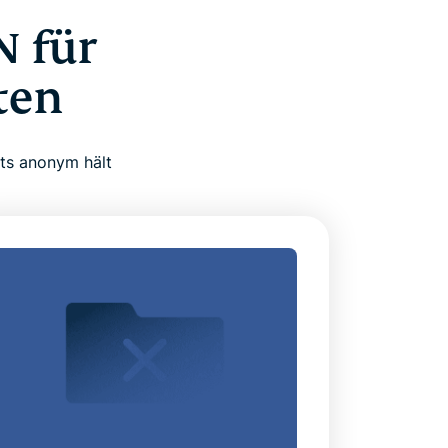
N für
ten
ets anonym hält