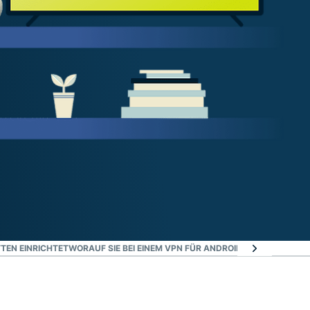
TTEN EINRICHTET
WORAUF SIE BEI EINEM VPN FÜR ANDROID TV ACHTEN SO