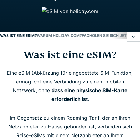
WAS IST EINE ESIM?
WARUM HOLIDAY.COM?
FAQ
HOLEN SIE SICH JETZT IH
Was ist eine eSIM?
Was ist eine eSIM?
Warum holiday.com?
Eine eSIM (Abkürzung für eingebettete SIM-Funktion)
ermöglicht eine Verbindung zu einem mobilen
Netzwerk, ohne
dass eine physische SIM-Karte
FAQ
erforderlich ist
.
Holen Sie sich jetzt Ihre eSIM von holiday.com
Im Gegensatz zu einem Roaming-Tarif, der an Ihren
Netzanbieter zu Hause gebunden ist, verbinden sich
Reise-eSIMs mit einem Netzanbieter an Ihrem