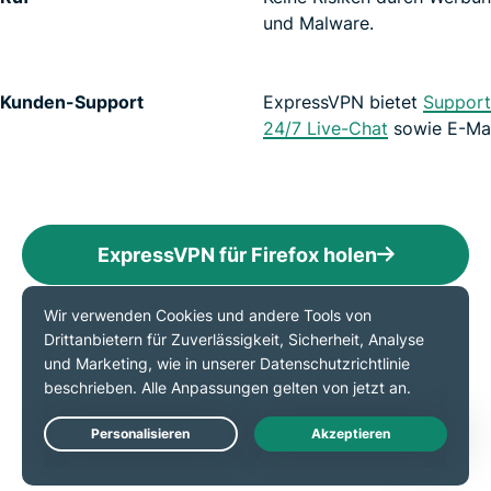
und Malware.
Kunden-Support
ExpressVPN bietet
Support
24/7 Live-Chat
sowie E-Mai
ExpressVPN für Firefox holen
Firefox-Erweiterung von
ExpressVPN: Fuktionen
Vertrauen Sie einem VPN, das die Grundlagen
Live Chat
beherrscht. Setzen Sei nicht aus eines, das Ihnen nur