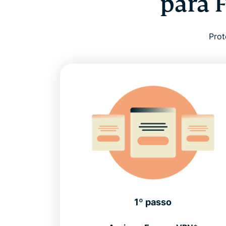
para 
Prot
1º passo