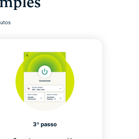
imples
nutos
3º passo